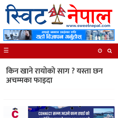
समाचार
स्थानीय
मनोरञ्जन
☰
स्वास्थ्य
खेलकुद
किन खाने रायोको साग ? यस्ता छन
अन्तर्वार्ता
अचम्मका फाइदा
समाज
रोचक
भिडियो