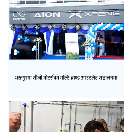
भरतपुरमा सीजी मोटर्सको मल्टि-ब्राण्ड आउटलेट सञ्चालनमा