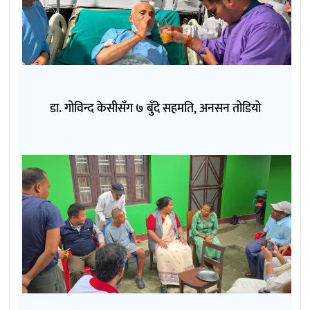
डा. गोविन्द केसीसँग ७ बुँदे सहमति, अनसन तोडियो