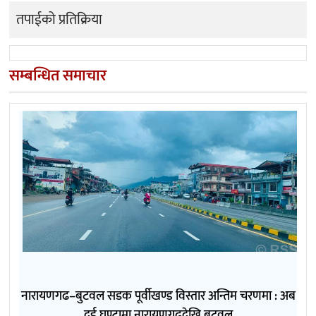
तपाईको प्रतिक्रिया
सम्बन्धित समाचार
नारायणगढ–बुटवल सडक पूर्वीखण्ड विस्तार अन्तिम चरणमा : अब
दुई घण्टामा नारायणगढदेखि बुटवल