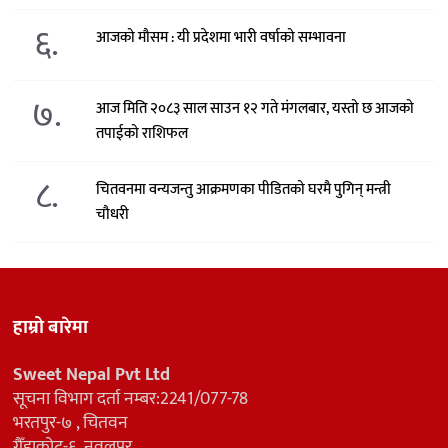
६.
आजको मौसम : यी प्रदेशमा भारी वर्षाको सम्भावना
७.
आज मिति २०८३ साल साउन १२ गते मंगलबार, यस्तो छ आजको
तपाईको राशिफल
८.
चितवनमा वन्यजन्तु आक्रमणका पीडितको घरमै पुगिन् मन्त्री
चौधरी
हाम्रो बारेमा
Sweet Nepal Pvt Ltd
सूचना विभाग दर्ता नम्बर:2241/077-78
भरतपुर-७ , चितवन
गैँडाकोट-६, नवलपुर