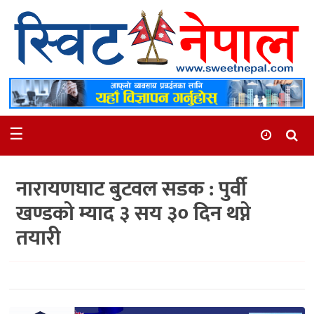
समाचार
स्थानीय
मनोरञ्जन
☰
स्वास्थ्य
खेलकुद
नारायणघाट बुटवल सडक : पुर्वी
अन्तर्वार्ता
खण्डको म्याद ३ सय ३० दिन थप्ने
समाज
तयारी
रोचक
भिडियो