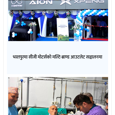
भरतपुरमा सीजी मोटर्सको मल्टि-ब्राण्ड आउटलेट सञ्चालनमा