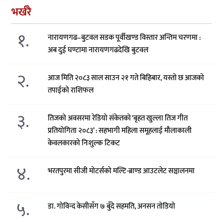
भर्खरै
१.
नारायणगढ–बुटवल सडक पूर्वीखण्ड विस्तार अन्तिम चरणमा :
अब दुई घण्टामा नारायणगढदेखि बुटवल
२.
आज मिति २०८३ साल साउन २१ गते बिहिबार, यस्तो छ आजको
तपाईको राशिफल
३.
तिजको अवसरमा रेडियो संकेतको ‘बृहत खुल्ला तिज गीत
प्रतियोगिता २०८३’ : सहभागी महिला समूहलाई मौलाकाली
केवलकारको निःशुल्क टिकट
४.
भरतपुरमा सीजी मोटर्सको मल्टि-ब्राण्ड आउटलेट सञ्चालनमा
५.
डा. गोविन्द केसीसँग ७ बुँदे सहमति, अनसन तोडियो