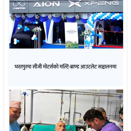
भरतपुरमा सीजी मोटर्सको मल्टि-ब्राण्ड आउटलेट सञ्चालनमा