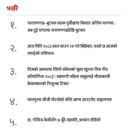
भर्खरै
१.
नारायणगढ–बुटवल सडक पूर्वीखण्ड विस्तार अन्तिम चरणमा :
अब दुई घण्टामा नारायणगढदेखि बुटवल
२.
आज मिति २०८३ साल साउन २१ गते बिहिबार, यस्तो छ आजको
तपाईको राशिफल
३.
तिजको अवसरमा रेडियो संकेतको ‘बृहत खुल्ला तिज गीत
प्रतियोगिता २०८३’ : सहभागी महिला समूहलाई मौलाकाली
केवलकारको निःशुल्क टिकट
४.
भरतपुरमा सीजी मोटर्सको मल्टि-ब्राण्ड आउटलेट सञ्चालनमा
५.
डा. गोविन्द केसीसँग ७ बुँदे सहमति, अनसन तोडियो