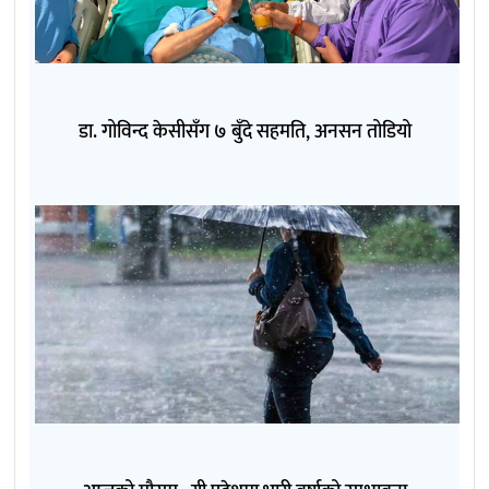
डा. गोविन्द केसीसँग ७ बुँदे सहमति, अनसन तोडियो