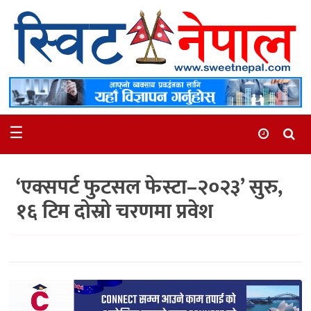
समाचार
स्थानीय
मनोरञ्जन
☰
स्वास्थ्य
खेलकुद
‘एक्सपर्ट फुटसल फेस्टा–२०२३’ सुरु,
अन्तर्वार्ता
१६ टिम दोस्रो चरणमा प्रवेश
समाज
रोचक
भिडियो