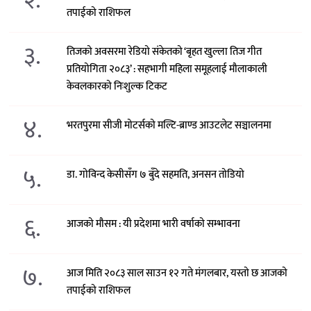
२.
तपाईको राशिफल
३.
तिजको अवसरमा रेडियो संकेतको ‘बृहत खुल्ला तिज गीत
प्रतियोगिता २०८३’ : सहभागी महिला समूहलाई मौलाकाली
केवलकारको निःशुल्क टिकट
४.
भरतपुरमा सीजी मोटर्सको मल्टि-ब्राण्ड आउटलेट सञ्चालनमा
५.
डा. गोविन्द केसीसँग ७ बुँदे सहमति, अनसन तोडियो
६.
आजको मौसम : यी प्रदेशमा भारी वर्षाको सम्भावना
७.
आज मिति २०८३ साल साउन १२ गते मंगलबार, यस्तो छ आजको
तपाईको राशिफल