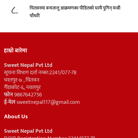
८.
चितवनमा वन्यजन्तु आक्रमणका पीडितको घरमै पुगिन् मन्त्री
चौधरी
हाम्रो बारेमा
Sweet Nepal Pvt Ltd
सूचना विभाग दर्ता नम्बर:2241/077-78
भरतपुर-७ , चितवन
गैँडाकोट-६, नवलपुर
फोन
9867642756
ई-मेल
sweetnepal117@gmail.com
About Us
Sweet Nepal Pvt Ltd