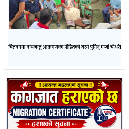
चितवनमा वन्यजन्तु आक्रमणका पीडितको घरमै पुगिन् मन्त्री चौधरी