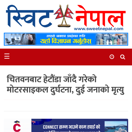
समाचार
स्थानीय
मनोरञ्जन
☰
स्वास्थ्य
खेलकुद
चितवनबाट हेटौंडा जाँदै गरेको
अन्तर्वार्ता
मोटरसाइकल दुर्घटना, दुई जनाको मृत्यु
समाज
रोचक
भिडियो