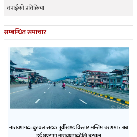
तपाईको प्रतिक्रिया
सम्बन्धित समाचार
नारायणगढ–बुटवल सडक पूर्वीखण्ड विस्तार अन्तिम चरणमा : अब
दुई घण्टामा नारायणगढदेखि बुटवल