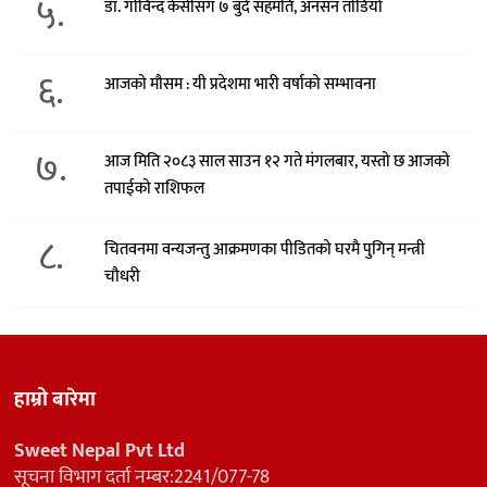
५.
डा. गोविन्द केसीसँग ७ बुँदे सहमति, अनसन तोडियो
६.
आजको मौसम : यी प्रदेशमा भारी वर्षाको सम्भावना
७.
आज मिति २०८३ साल साउन १२ गते मंगलबार, यस्तो छ आजको
तपाईको राशिफल
८.
चितवनमा वन्यजन्तु आक्रमणका पीडितको घरमै पुगिन् मन्त्री
चौधरी
हाम्रो बारेमा
Sweet Nepal Pvt Ltd
सूचना विभाग दर्ता नम्बर:2241/077-78