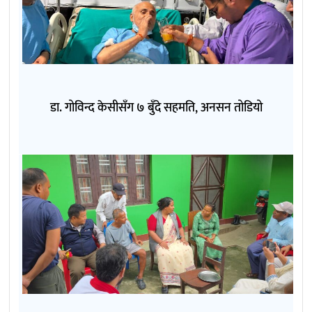
डा. गोविन्द केसीसँग ७ बुँदे सहमति, अनसन तोडियो