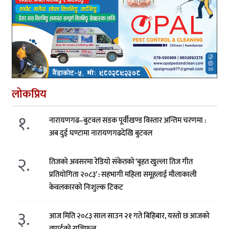
लोकप्रिय
१.
नारायणगढ–बुटवल सडक पूर्वीखण्ड विस्तार अन्तिम चरणमा :
अब दुई घण्टामा नारायणगढदेखि बुटवल
२.
तिजको अवसरमा रेडियो संकेतको ‘बृहत खुल्ला तिज गीत
प्रतियोगिता २०८३’ : सहभागी महिला समूहलाई मौलाकाली
केवलकारको निःशुल्क टिकट
३.
आज मिति २०८३ साल साउन २१ गते बिहिबार, यस्तो छ आजको
तपाईको राशिफल