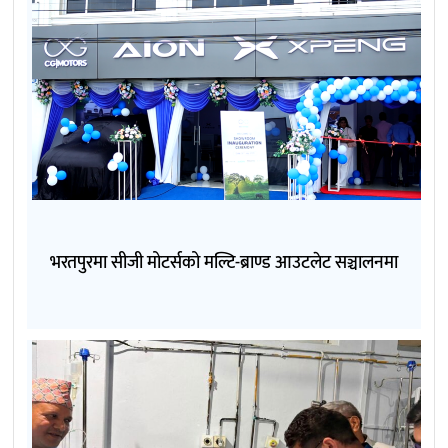
भरतपुरमा सीजी मोटर्सको मल्टि-ब्राण्ड आउटलेट सञ्चालनमा