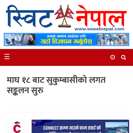
समाचार
स्थानीय
मनोरञ्जन
☰
स्वास्थ्य
खेलकुद
माघ १८ बाट सुकुम्बासीको लगत
अन्तर्वार्ता
सङ्कलन सुरु
समाज
रोचक
भिडियो