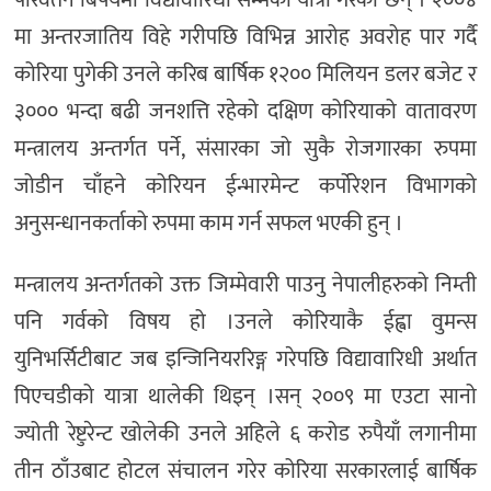
परिवर्तन बिषयमा विद्यावारिधी सम्मको यात्रा गरेकी छन् । २००४
मा अन्तरजातिय विहे गरीपछि विभिन्न आरोह अवरोह पार गर्दै
कोरिया पुगेकी उनले करिब बार्षिक १२०० मिलियन डलर बजेट र
३००० भन्दा बढी जनशत्ति रहेको दक्षिण कोरियाको वातावरण
मन्त्रालय अन्तर्गत पर्ने, संसारका जो सुकै रोजगारका रुपमा
जोडीन चाँहने कोरियन ईन्भारमेन्ट कर्पोरेशन विभागको
अनुसन्धानकर्ताको रुपमा काम गर्न सफल भएकी हुन् ।
मन्त्रालय अन्तर्गतको उक्त जिम्मेवारी पाउनु नेपालीहरुको निम्ती
पनि गर्वको विषय हो ।उनले कोरियाकै ईह्वा वुमन्स
युनिभर्सिटीबाट जब इन्जिनियररिङ्ग गरेपछि विद्यावारिधी अर्थात
पिएचडीको यात्रा थालेकी थिइन् ।सन् २००९ मा एउटा सानो
ज्योती रेष्टुरेन्ट खोलेकी उनले अहिले ६ करोड रुपैयाँ लगानीमा
तीन ठाँउबाट होटल संचालन गरेर कोरिया सरकारलाई बार्षिक