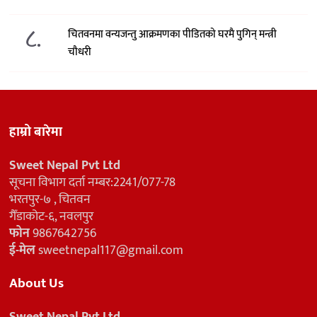
८.
चितवनमा वन्यजन्तु आक्रमणका पीडितको घरमै पुगिन् मन्त्री
चौधरी
हाम्रो बारेमा
Sweet Nepal Pvt Ltd
सूचना विभाग दर्ता नम्बर:2241/077-78
भरतपुर-७ , चितवन
गैँडाकोट-६, नवलपुर
फोन
9867642756
ई-मेल
sweetnepal117@gmail.com
About Us