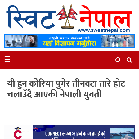
समाचार
स्थानीय
मनोरञ्जन
☰
स्वास्थ्य
खेलकुद
यी हुन कोरिया पुगेर तीनवटा तारे होट
अन्तर्वार्ता
चलाउँदै आएकी नेपाली युवती
समाज
रोचक
भिडियो