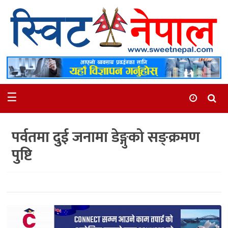
समाचार
स्थानीय
मनोरञ्जन
☰
स्वास्थ्य
खेलकुद
पर्वतमा दुई जनामा डेङ्गुको सङ्क्रमण
अन्तर्वार्ता
पुष्टि
समाज
रोचक
भिडियो