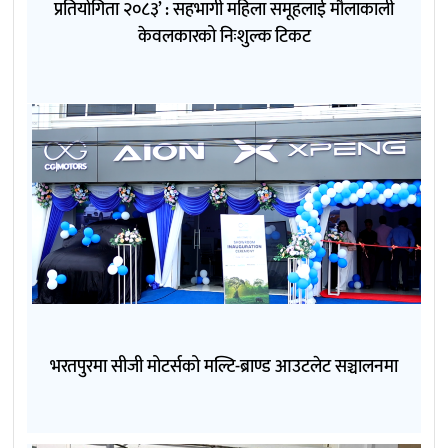
प्रतियोगिता २०८३’ : सहभागी महिला समूहलाई मौलाकाली
केवलकारको निःशुल्क टिकट
भरतपुरमा सीजी मोटर्सको मल्टि-ब्राण्ड आउटलेट सञ्चालनमा