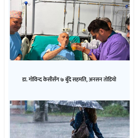
डा. गोविन्द केसीसँग ७ बुँदे सहमति, अनसन तोडियो