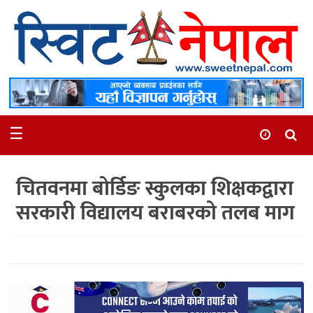
समाचार
स्थानीय
मनोरञ्जन
☰
स्वास्थ्य
खेलकुद
चितवनमा बोर्डिङ स्कुलका शिक्षकद्वारा
अन्तर्वार्ता
सरकारी विद्यालय बराबरको तलब माग
समाज
रोचक
भिडियो