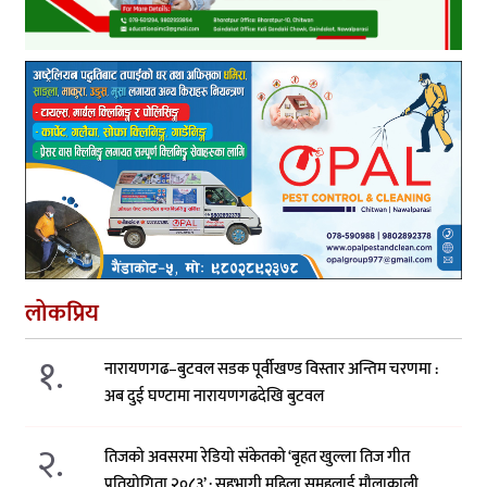
लोकप्रिय
१.
नारायणगढ–बुटवल सडक पूर्वीखण्ड विस्तार अन्तिम चरणमा :
अब दुई घण्टामा नारायणगढदेखि बुटवल
२.
तिजको अवसरमा रेडियो संकेतको ‘बृहत खुल्ला तिज गीत
प्रतियोगिता २०८३’ : सहभागी महिला समूहलाई मौलाकाली