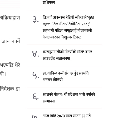
राशिफल
३.
्रियाद्वारा
तिजको अवसरमा रेडियो संकेतको ‘बृहत
खुल्ला तिज गीत प्रतियोगिता २०८३’ :
सहभागी महिला समूहलाई मौलाकाली
केवलकारको निःशुल्क टिकट
 जान नपर्ने
४.
भरतपुरमा सीजी मोटर्सको मल्टि-ब्राण्ड
आउटलेट सञ्चालनमा
 भएपछि धेरै
५.
यो ।
डा. गोविन्द केसीसँग ७ बुँदे सहमति,
अनसन तोडियो
निर्देशक डा
६.
आजको मौसम : यी प्रदेशमा भारी वर्षाको
सम्भावना
७.
आज मिति २०८३ साल साउन १२ गते