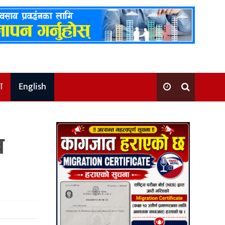
श
English
व