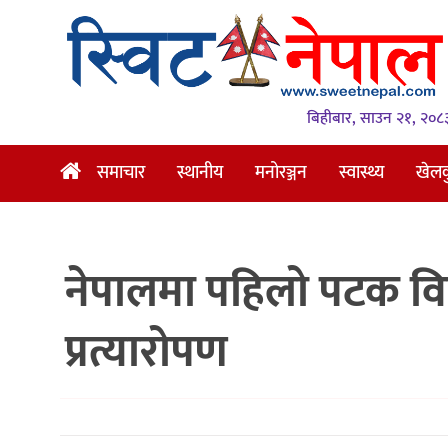
समाचार
स्थानीय
बिहीबार, साउन २१, २०८
मनोरञ्जन
समाचार
स्थानीय
मनोरञ्जन
स्वास्थ्य
खेल
स्वास्थ्य
खेलकुद
नेपालमा पहिलो पटक विना 
अन्तर्वार्ता
समाज
प्रत्यारोपण
रोचक
भिडियो