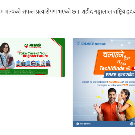
िम भल्वको सफल प्रत्यारोपण भएको छ । शहीद गङ्गालाल राष्ट्रिय हृदय क