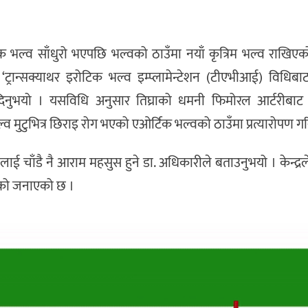
र्टिक भल्व साँधुरो भएपछि भल्वको ठाउँमा नयाँ कृत्रिम भल्व राखि
ट्रान्सक्याथर इरोटिक भल्व इम्प्लामेन्टेशन (टीएभीआई) विधिब
दिनुभयो । यसविधि अनुसार तिघ्राको धमनी फिमोरल आर्टरीबा
ल्व मुटुभित्र छिराइ रोग भएको एओर्टिक भल्वको ठाउँमा प्रत्यारोपण गर
ामीलाई चाँडै नै आराम महसुस हुने डा. अधिकारीले बताउनुभयो । केन्द्र
रेको जनाएको छ ।