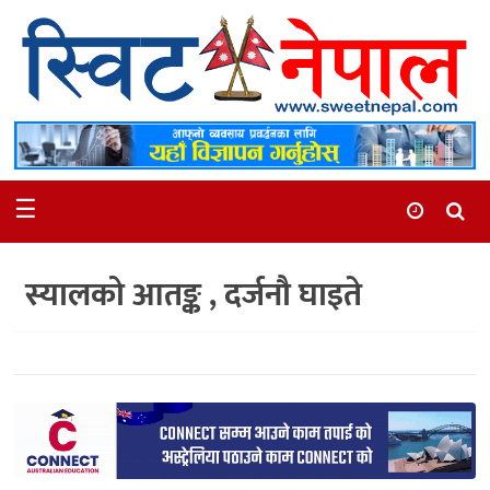
समाचार
स्थानीय
मनोरञ्जन
☰
स्वास्थ्य
खेलकुद
स्यालको आतङ्क , दर्जनौ घाइते
अन्तर्वार्ता
समाज
रोचक
भिडियो