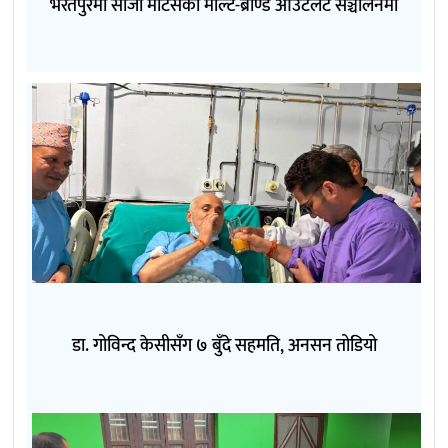
भरतपुरमा सीजी मोटर्सको मल्टि-ब्राण्ड आउटलेट सञ्चालनमा
डा. गोविन्द केसीसँग ७ बुँदे सहमति, अनसन तोडियो