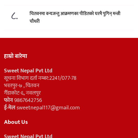
८.
चितवनमा वन्यजन्तु आक्रमणका पीडितको घरमै पुगिन् मन्त्री
चौधरी
हाम्रो बारेमा
Sweet Nepal Pvt Ltd
सूचना विभाग दर्ता नम्बर:2241/077-78
भरतपुर-७ , चितवन
गैँडाकोट-६, नवलपुर
फोन
9867642756
ई-मेल
sweetnepal117@gmail.com
About Us
Sweet Nepal Pvt Ltd