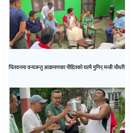
चितवनमा वन्यजन्तु आक्रमणका पीडितको घरमै पुगिन् मन्त्री चौधरी