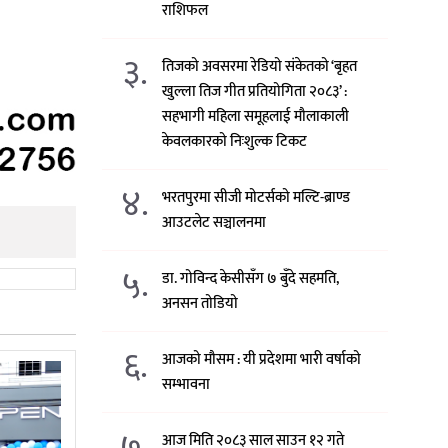
राशिफल
३.
तिजको अवसरमा रेडियो संकेतको ‘बृहत
खुल्ला तिज गीत प्रतियोगिता २०८३’ :
सहभागी महिला समूहलाई मौलाकाली
केवलकारको निःशुल्क टिकट
४.
भरतपुरमा सीजी मोटर्सको मल्टि-ब्राण्ड
आउटलेट सञ्चालनमा
५.
डा. गोविन्द केसीसँग ७ बुँदे सहमति,
अनसन तोडियो
६.
आजको मौसम : यी प्रदेशमा भारी वर्षाको
सम्भावना
७.
आज मिति २०८३ साल साउन १२ गते