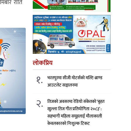
सोमबार राति
लोकप्रिय
१.
भरतपुरमा सीजी मोटर्सको मल्टि-ब्राण्ड
आउटलेट सञ्चालनमा
२.
तिजको अवसरमा रेडियो संकेतको ‘बृहत
खुल्ला तिज गीत प्रतियोगिता २०८३’ :
सहभागी महिला समूहलाई मौलाकाली
केवलकारको निःशुल्क टिकट