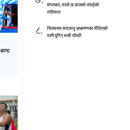
मंगलबार, यस्तो छ आजको तपाईको
राशिफल
८.
चितवनमा वन्यजन्तु आक्रमणका पीडितको
घरमै पुगिन् मन्त्री चौधरी
्राण्ड