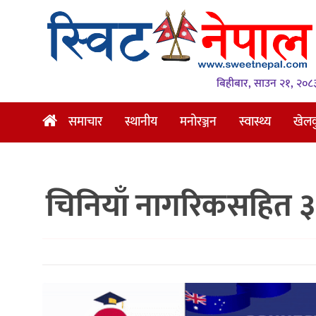
समाचार
स्थानीय
बिहीबार, साउन २१, २०८
मनोरञ्जन
समाचार
स्थानीय
मनोरञ्जन
स्वास्थ्य
खेल
स्वास्थ्य
खेलकुद
चिनियाँ नागरिकसहित ३७
अन्तर्वार्ता
समाज
रोचक
भिडियो