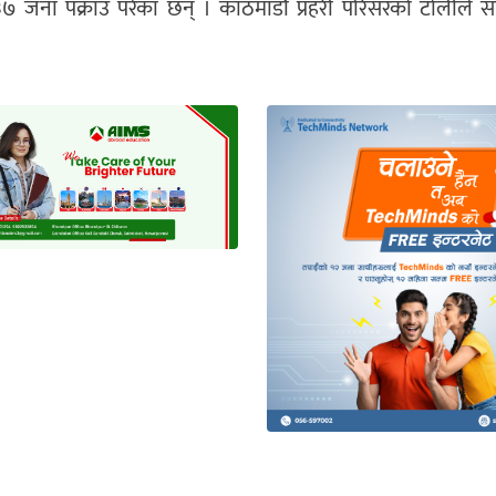
ित ३७ जना पक्राउ परेका छन् । काठमाडौं प्रहरी परिसरको टोलीले 