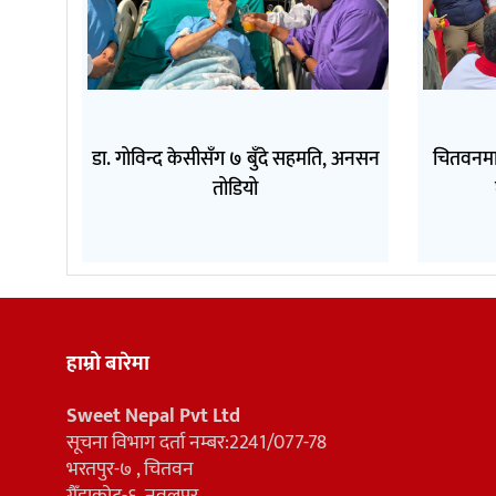
डा. गोविन्द केसीसँग ७ बुँदे सहमति, अनसन
चितवनमा
तोडियो
हाम्रो बारेमा
Sweet Nepal Pvt Ltd
सूचना विभाग दर्ता नम्बर:2241/077-78
भरतपुर-७ , चितवन