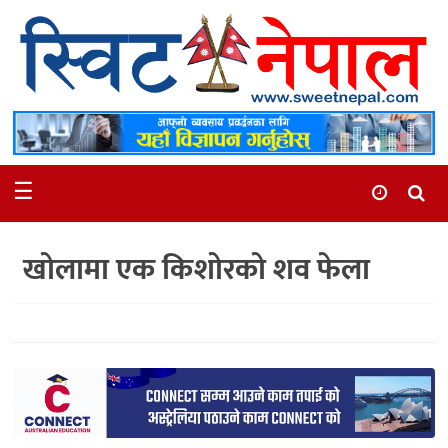
समाचार
स्थानीय
मनोरञ्जन
☰
स्वास्थ्य
खेलकुद
खोलामा एक किशोरको शव फेला
अन्तर्वार्ता
समाज
रोचक
भिडियो