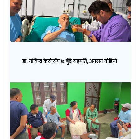
डा. गोविन्द केसीसँग ७ बुँदे सहमति, अनसन तोडियो