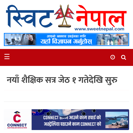
समाचार
स्थानीय
मनोरञ्जन
☰
स्वास्थ्य
खेलकुद
नयाँ शैक्षिक सत्र जेठ १ गतेदेखि सुरु
अन्तर्वार्ता
समाज
रोचक
भिडियो