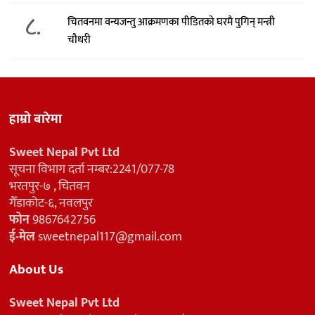
८.
चितवनमा वन्यजन्तु आक्रमणका पीडितको घरमै पुगिन् मन्त्री
चौधरी
हाम्रो बारेमा
Sweet Nepal Pvt Ltd
सूचना विभाग दर्ता नम्बर:2241/077-78
भरतपुर-७ , चितवन
गैँडाकोट-६, नवलपुर
फोन
9867642756
ई-मेल
sweetnepal117@gmail.com
About Us
Sweet Nepal Pvt Ltd