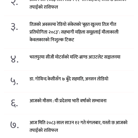
२.
तपाईको राशिफल
३.
तिजको अवसरमा रेडियो संकेतको ‘बृहत खुल्ला तिज गीत
प्रतियोगिता २०८३’ : सहभागी महिला समूहलाई मौलाकाली
केवलकारको निःशुल्क टिकट
४.
भरतपुरमा सीजी मोटर्सको मल्टि-ब्राण्ड आउटलेट सञ्चालनमा
५.
डा. गोविन्द केसीसँग ७ बुँदे सहमति, अनसन तोडियो
६.
आजको मौसम : यी प्रदेशमा भारी वर्षाको सम्भावना
७.
आज मिति २०८३ साल साउन १२ गते मंगलबार, यस्तो छ आजको
तपाईको राशिफल