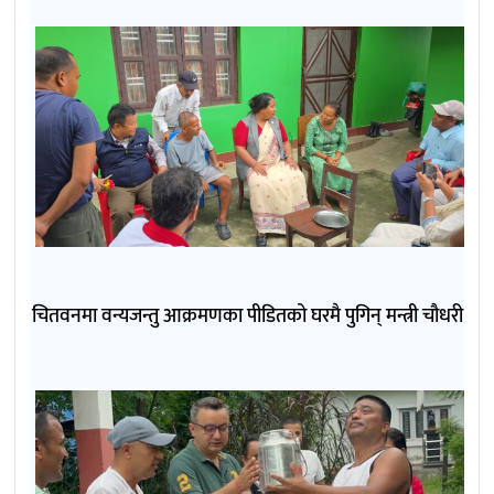
चितवनमा वन्यजन्तु आक्रमणका पीडितको घरमै पुगिन् मन्त्री चौधरी