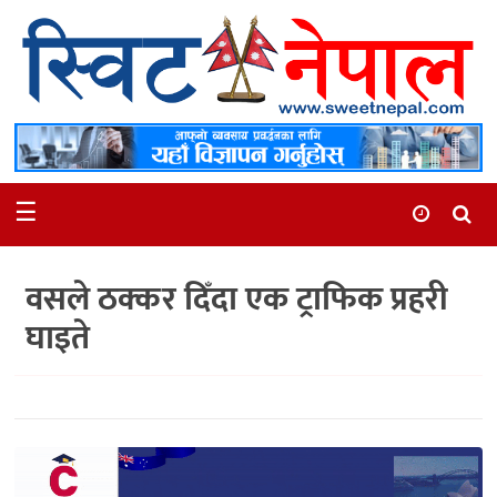
समाचार
स्थानीय
मनोरञ्जन
☰
स्वास्थ्य
खेलकुद
वसले ठक्कर दिँदा एक ट्राफिक प्रहरी
अन्तर्वार्ता
घाइते
समाज
रोचक
भिडियो