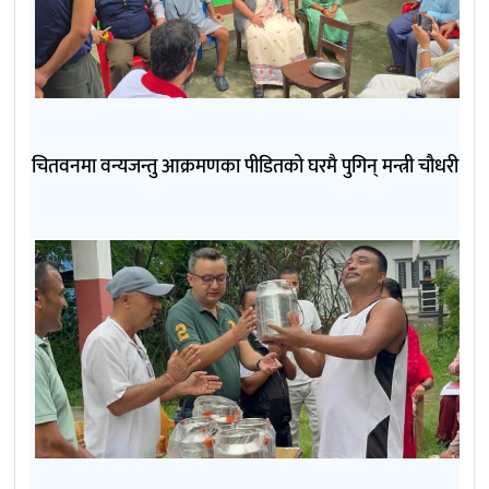
चितवनमा वन्यजन्तु आक्रमणका पीडितको घरमै पुगिन् मन्त्री चौधरी