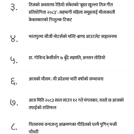
३.
तिजको अवसरमा रेडियो संकेतको ‘बृहत खुल्ला तिज गीत
प्रतियोगिता २०८३’ : सहभागी महिला समूहलाई मौलाकाली
केवलकारको निःशुल्क टिकट
४.
भरतपुरमा सीजी मोटर्सको मल्टि-ब्राण्ड आउटलेट सञ्चालनमा
५.
डा. गोविन्द केसीसँग ७ बुँदे सहमति, अनसन तोडियो
६.
आजको मौसम : यी प्रदेशमा भारी वर्षाको सम्भावना
७.
आज मिति २०८३ साल साउन १२ गते मंगलबार, यस्तो छ आजको
तपाईको राशिफल
८.
चितवनमा वन्यजन्तु आक्रमणका पीडितको घरमै पुगिन् मन्त्री
चौधरी