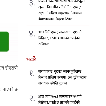
३.
तिजको अवसरमा रेडियो संकेतको ‘बृहत
खुल्ला तिज गीत प्रतियोगिता २०८३’ :
सहभागी महिला समूहलाई मौलाकाली
केवलकारको निःशुल्क टिकट
४.
आज मिति २०८३ साल साउन २१ गते
बिहिबार, यस्तो छ आजको तपाईको
राशिफल
भर्खरै
 एवं डीएसपी
१.
नारायणगढ–बुटवल सडक पूर्वीखण्ड
विस्तार अन्तिम चरणमा : अब दुई घण्टामा
नारायणगढदेखि बुटवल
े जनाएको छ
२.
आज मिति २०८३ साल साउन २१ गते
बिहिबार, यस्तो छ आजको तपाईको