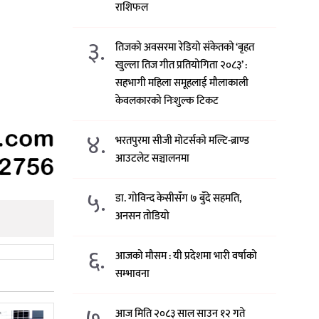
राशिफल
३.
तिजको अवसरमा रेडियो संकेतको ‘बृहत
खुल्ला तिज गीत प्रतियोगिता २०८३’ :
सहभागी महिला समूहलाई मौलाकाली
केवलकारको निःशुल्क टिकट
४.
भरतपुरमा सीजी मोटर्सको मल्टि-ब्राण्ड
आउटलेट सञ्चालनमा
५.
डा. गोविन्द केसीसँग ७ बुँदे सहमति,
अनसन तोडियो
६.
आजको मौसम : यी प्रदेशमा भारी वर्षाको
सम्भावना
७.
आज मिति २०८३ साल साउन १२ गते