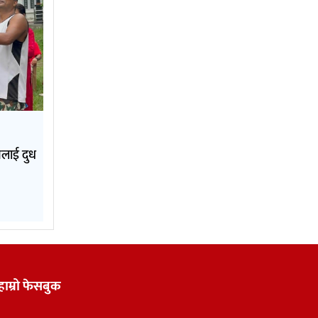
नलाई दुध
हाम्रो फेसबुक