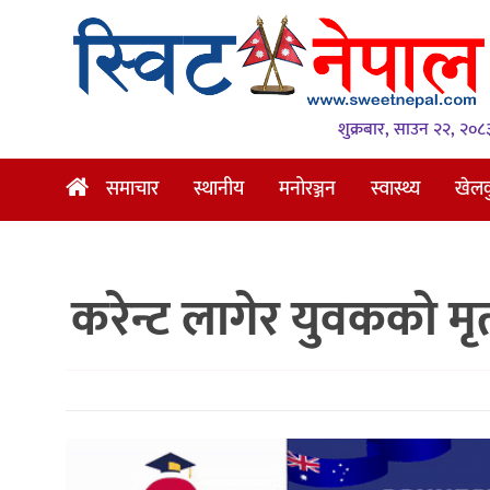
समाचार
स्थानीय
शुक्रबार, साउन २२, २०८
मनोरञ्जन
समाचार
स्थानीय
मनोरञ्जन
स्वास्थ्य
खेल
स्वास्थ्य
खेलकुद
करेन्ट लागेर युवकको मृ
अन्तर्वार्ता
समाज
रोचक
भिडियो