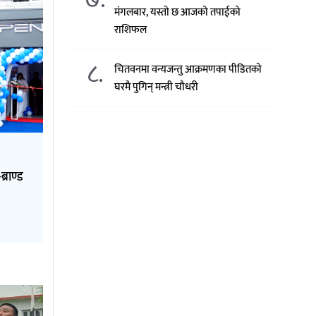
मंगलबार, यस्तो छ आजको तपाईको
राशिफल
८.
चितवनमा वन्यजन्तु आक्रमणका पीडितको
घरमै पुगिन् मन्त्री चौधरी
्राण्ड