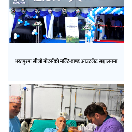
भरतपुरमा सीजी मोटर्सको मल्टि-ब्राण्ड आउटलेट सञ्चालनमा