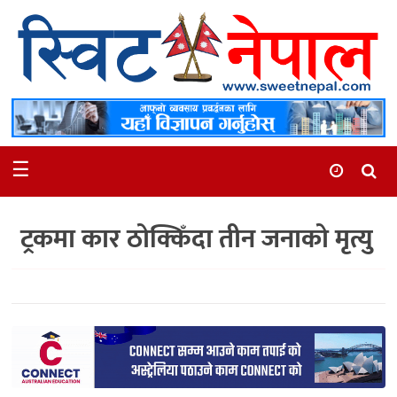
समाचार
स्थानीय
मनोरञ्जन
☰
स्वास्थ्य
खेलकुद
ट्रकमा कार ठोक्किँदा तीन जनाको मृत्यु
अन्तर्वार्ता
समाज
रोचक
भिडियो