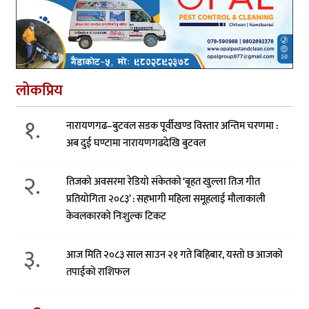
लोकप्रिय
१.
नारायणगढ–बुटवल सडक पूर्वीखण्ड विस्तार अन्तिम चरणमा :
अब दुई घण्टामा नारायणगढदेखि बुटवल
२.
तिजको अवसरमा रेडियो संकेतको ‘बृहत खुल्ला तिज गीत
प्रतियोगिता २०८३’ : सहभागी महिला समूहलाई मौलाकाली
केवलकारको निःशुल्क टिकट
३.
आज मिति २०८३ साल साउन २१ गते बिहिबार, यस्तो छ आजको
तपाईको राशिफल