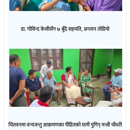
डा. गोविन्द केसीसँग ७ बुँदे सहमति, अनसन तोडियो
चितवनमा वन्यजन्तु आक्रमणका पीडितको घरमै पुगिन् मन्त्री चौधरी