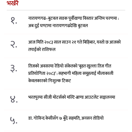
भर्खरै
१.
नारायणगढ–बुटवल सडक पूर्वीखण्ड विस्तार अन्तिम चरणमा :
अब दुई घण्टामा नारायणगढदेखि बुटवल
२.
आज मिति २०८३ साल साउन २१ गते बिहिबार, यस्तो छ आजको
तपाईको राशिफल
३.
तिजको अवसरमा रेडियो संकेतको ‘बृहत खुल्ला तिज गीत
प्रतियोगिता २०८३’ : सहभागी महिला समूहलाई मौलाकाली
केवलकारको निःशुल्क टिकट
४.
भरतपुरमा सीजी मोटर्सको मल्टि-ब्राण्ड आउटलेट सञ्चालनमा
५.
डा. गोविन्द केसीसँग ७ बुँदे सहमति, अनसन तोडियो