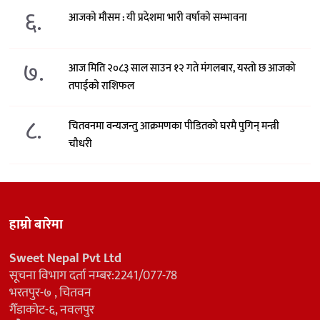
६.
आजको मौसम : यी प्रदेशमा भारी वर्षाको सम्भावना
७.
आज मिति २०८३ साल साउन १२ गते मंगलबार, यस्तो छ आजको
तपाईको राशिफल
८.
चितवनमा वन्यजन्तु आक्रमणका पीडितको घरमै पुगिन् मन्त्री
चौधरी
हाम्रो बारेमा
Sweet Nepal Pvt Ltd
सूचना विभाग दर्ता नम्बर:2241/077-78
भरतपुर-७ , चितवन
गैँडाकोट-६, नवलपुर