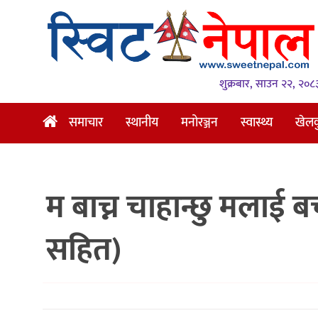
समाचार
स्थानीय
शुक्रबार, साउन २२, २०८
मनोरञ्जन
समाचार
स्थानीय
मनोरञ्जन
स्वास्थ्य
खेल
स्वास्थ्य
खेलकुद
म बाच्न चाहान्छु मलाई ब
अन्तर्वार्ता
समाज
सहित)
रोचक
भिडियो