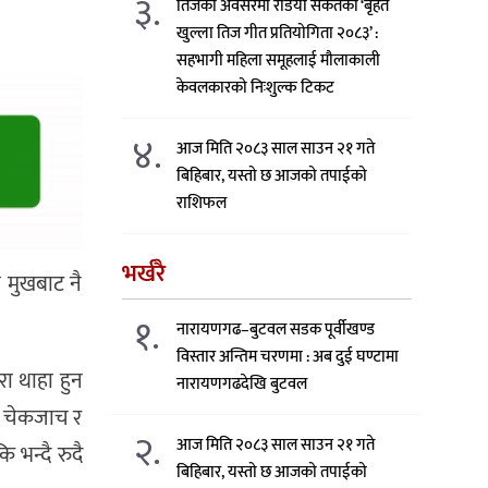
३.
तिजको अवसरमा रेडियो संकेतको ‘बृहत
खुल्ला तिज गीत प्रतियोगिता २०८३’ :
सहभागी महिला समूहलाई मौलाकाली
केवलकारको निःशुल्क टिकट
४.
आज मिति २०८३ साल साउन २१ गते
बिहिबार, यस्तो छ आजको तपाईको
राशिफल
भर्खरै
ि मुखबाट नै
१.
नारायणगढ–बुटवल सडक पूर्वीखण्ड
विस्तार अन्तिम चरणमा : अब दुई घण्टामा
रा थाहा हुन
नारायणगढदेखि बुटवल
क चेकजाच र
२.
आज मिति २०८३ साल साउन २१ गते
 भन्दै रुदै
बिहिबार, यस्तो छ आजको तपाईको