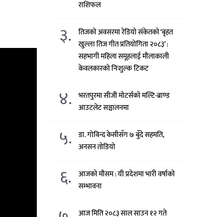
राशिफल
३.
तिजको अवसरमा रेडियो संकेतको ‘बृहत
खुल्ला तिज गीत प्रतियोगिता २०८३’ :
सहभागी महिला समूहलाई मौलाकाली
केवलकारको निःशुल्क टिकट
४.
भरतपुरमा सीजी मोटर्सको मल्टि-ब्राण्ड
आउटलेट सञ्चालनमा
५.
डा. गोविन्द केसीसँग ७ बुँदे सहमति,
अनसन तोडियो
६.
आजको मौसम : यी प्रदेशमा भारी वर्षाको
सम्भावना
७.
आज मिति २०८३ साल साउन १२ गते