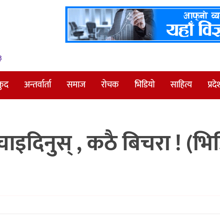
३
कुद
अन्तर्वार्ता
समाज
रोचक
भिडियो
साहित्य
प्रदे
चाइदिनुस् , कठै बिचरा ! (भि