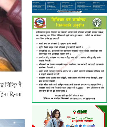
ङ सिरिङ्ग नै
हिना दिनमा