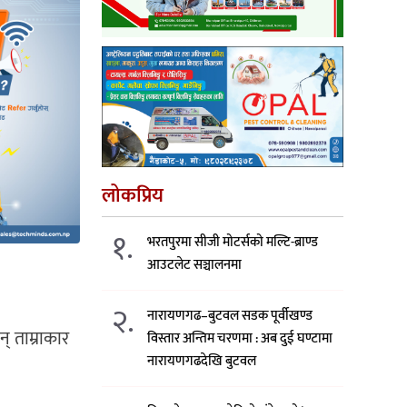
लोकप्रिय
१.
भरतपुरमा सीजी मोटर्सको मल्टि-ब्राण्ड
आउटलेट सञ्चालनमा
२.
नारायणगढ–बुटवल सडक पूर्वीखण्ड
् ताम्राकार
विस्तार अन्तिम चरणमा : अब दुई घण्टामा
नारायणगढदेखि बुटवल