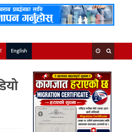
श
English
डियो