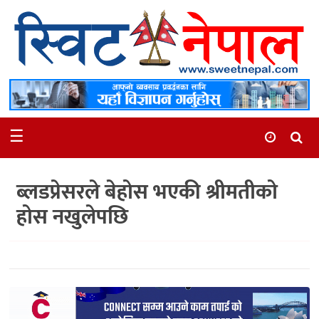
समाचार
स्थानीय
मनोरञ्जन
☰
स्वास्थ्य
खेलकुद
ब्लडप्रेसरले बेहोस भएकी श्रीमतीको
अन्तर्वार्ता
होस नखुलेपछि
समाज
रोचक
भिडियो