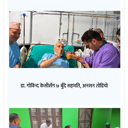
डा. गोविन्द केसीसँग ७ बुँदे सहमति, अनसन तोडियो