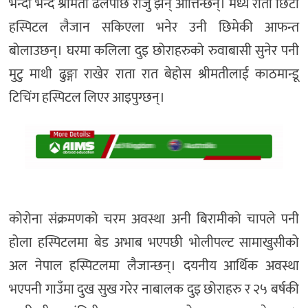
भन्दा भन्दै श्रीमती ढलेपछि राजु झन् आत्तिन्छन्। मध्य राती छिटो
हस्पिटल लैजान सकिएला भनेर उनी छिमेकी आफन्त
बोलाउछन्। घरमा कलिला दुइ छोराहरुको रुवाबासी सुनेर पनी
मुटु माथी ढुङ्गा राखेर राता रात बेहोस श्रीमतीलाई काठमान्डू
टिचिंग हस्पिटल लिएर आइपुग्छन्।
कोरोना संक्रमणको चरम अवस्था अनी बिरामीको चापले पनी
होला हस्पिटलमा बेड अभाब भएपछी भोलीपल्ट सामाखुसीको
अल नेपाल हस्पिटलमा लैजान्छन्। दयनीय आर्थिक अवस्था
भएपनी गाउँमा दुख सुख गरेर नाबालक दुइ छोराहरु र २५ बर्षकी