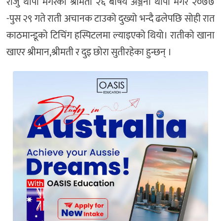
राजु थापा मगरकी श्रीमती २६ बर्षिय अञ्जना थापा मगर २०७७
-पुस २९ गते राती अचानक टाउको दुख्यो भन्दै ढलेपछि सोही रात
काठमान्डूको टिचिंग हस्पिटलमा ल्याइएको थियो। रातीको खाना
खाएर श्रीमान,श्रीमती र दुइ छोरा सुतीरहेका हुन्छन् ।