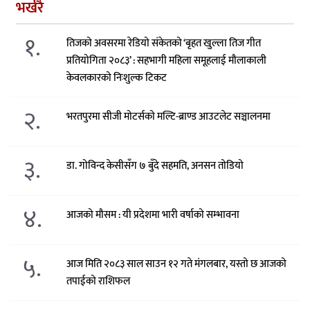
भर्खरै
१.
तिजको अवसरमा रेडियो संकेतको ‘बृहत खुल्ला तिज गीत
प्रतियोगिता २०८३’ : सहभागी महिला समूहलाई मौलाकाली
केवलकारको निःशुल्क टिकट
२.
भरतपुरमा सीजी मोटर्सको मल्टि-ब्राण्ड आउटलेट सञ्चालनमा
३.
डा. गोविन्द केसीसँग ७ बुँदे सहमति, अनसन तोडियो
४.
आजको मौसम : यी प्रदेशमा भारी वर्षाको सम्भावना
५.
आज मिति २०८३ साल साउन १२ गते मंगलबार, यस्तो छ आजको
तपाईको राशिफल