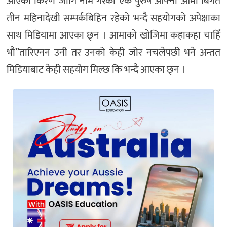
आएका किरण जोगि नाम गरेका एक पुरुष आफ्नी आमा बिगत
तीन महिनादेखी सम्पर्कबिहिन रहेको भन्दै सहयोगको अपेक्षाका
साथ मिडियामा आएका छ्न । आमाको खोजिमा कहाकहा चाहिँ
भौ”तारिएनन उनी तर उनको केही जोर नचलेपछी भने अन्तत
मिडियाबाट केही सहयोग मिल्छ कि भन्दै आएका छ्न ।