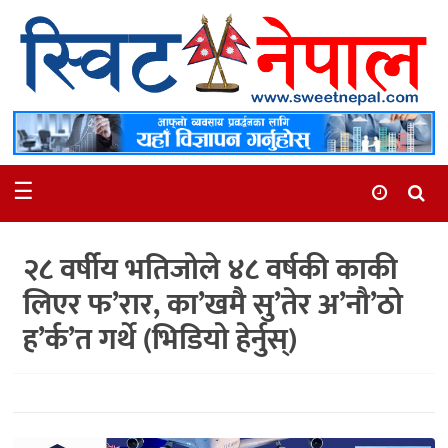
समाचार
स्थानीय
मनोरञ्जन
☰
स्वास्थ्य
खेलकुद
२८ वर्षीय भतिजोले ४८ वर्षकी काकी
अन्तर्वार्ता
लिएर फ’रार, का’खमै सु’तेर अ’नौ’ठो
समाज
ह’र्क’त गर्थे (भिडियो हेर्नुस्)
रोचक
भिडियो