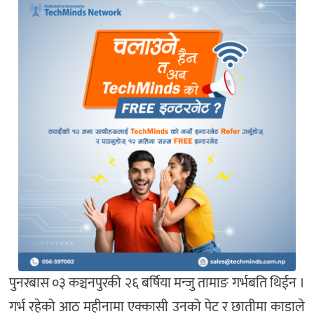
पुनरबास ०३ कञ्चनपुरकी २६ बर्षिया मन्जु तामाङ गर्भबति थिईन ।
गर्भ रहेको आठ महीनामा एक्कासी उनको पेट र छातीमा काडाले