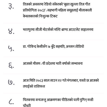
३.
तिजको अवसरमा रेडियो संकेतको ‘बृहत खुल्ला तिज गीत
प्रतियोगिता २०८३’ : सहभागी महिला समूहलाई मौलाकाली
केवलकारको निःशुल्क टिकट
४.
भरतपुरमा सीजी मोटर्सको मल्टि-ब्राण्ड आउटलेट सञ्चालनमा
५.
डा. गोविन्द केसीसँग ७ बुँदे सहमति, अनसन तोडियो
६.
आजको मौसम : यी प्रदेशमा भारी वर्षाको सम्भावना
७.
आज मिति २०८३ साल साउन १२ गते मंगलबार, यस्तो छ आजको
तपाईको राशिफल
८.
चितवनमा वन्यजन्तु आक्रमणका पीडितको घरमै पुगिन् मन्त्री
चौधरी