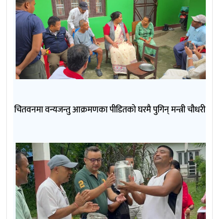
चितवनमा वन्यजन्तु आक्रमणका पीडितको घरमै पुगिन् मन्त्री चौधरी