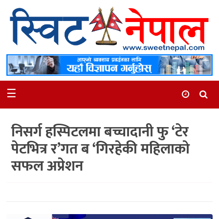
समाचार
स्थानीय
मनोरञ्जन
☰
स्वास्थ्य
खेलकुद
निसर्ग हस्पिटलमा बच्चादानी फु ‘टेर
अन्तर्वार्ता
पेटभित्र र’गत ब ‘गिरहेकी महिलाको
समाज
सफल अप्रेशन
रोचक
भिडियो