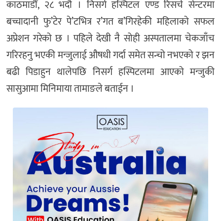
काठमाडौँ, २८ भदौ । निसर्ग हस्पिटल एण्ड रिसर्च सेन्टरमा
बच्चादानी फु’टेर पे’टभित्र र’गत ब’गिरहेकी महिलाको सफल
अप्रेशन गरेको छ । पहिले देखी नै सोही अस्पतालमा चेकजाँच
गरिरहनु भएकी मन्जुलाई औषधी गर्दा समेत सन्चो नभएको र झन
बढी पिडाहुन थालेपछि निसर्ग हस्पिटलमा आएको मन्जुकी
सासुआमा मिनिमाया तामाङले बताईन ।