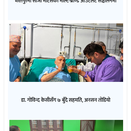
भरतपुरमा सीजी मोटर्सको मल्टि-ब्राण्ड आउटलेट सञ्चालनमा
डा. गोविन्द केसीसँग ७ बुँदे सहमति, अनसन तोडियो