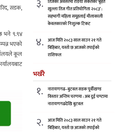
३.
तिजको अवसरमा रेडियो संकेतको ‘बृहत
खरिद, सडक,
खुल्ला तिज गीत प्रतियोगिता २०८३’ :
सहभागी महिला समूहलाई मौलाकाली
केवलकारको निःशुल्क टिकट
छ भने ९.९४
४.
आज मिति २०८३ साल साउन २१ गते
्पन्न भएको
बिहिबार, यस्तो छ आजको तपाईको
यालयले कूल
राशिफल
ार्यालयबाट
भर्खरै
१.
नारायणगढ–बुटवल सडक पूर्वीखण्ड
विस्तार अन्तिम चरणमा : अब दुई घण्टामा
नारायणगढदेखि बुटवल
२.
आज मिति २०८३ साल साउन २१ गते
बिहिबार, यस्तो छ आजको तपाईको