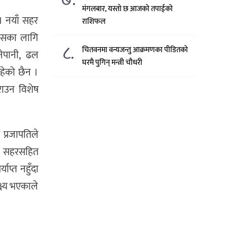
मंगलबार, यस्तो छ आजको तपाईको
। नयाँ सहर
राशिफल
ोबासका लागि
८.
चितवनमा वन्यजन्तु आक्रमणका पीडितको
ानेपानी, ढल
घरमै पुगिन् मन्त्री चौधरी
हेको छैन ।
राउन विशेष
ख प्रजापतिले
याँ सहरसहित
प्त नहुँदा
क्ष्य भएकाले