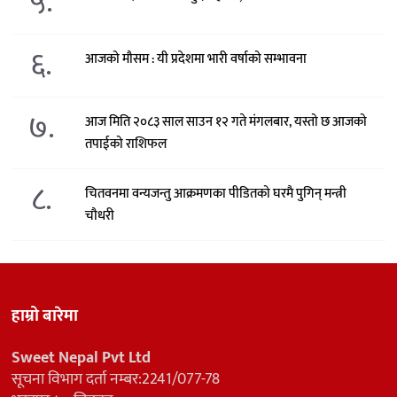
५.
६.
आजको मौसम : यी प्रदेशमा भारी वर्षाको सम्भावना
७.
आज मिति २०८३ साल साउन १२ गते मंगलबार, यस्तो छ आजको
तपाईको राशिफल
८.
चितवनमा वन्यजन्तु आक्रमणका पीडितको घरमै पुगिन् मन्त्री
चौधरी
हाम्रो बारेमा
Sweet Nepal Pvt Ltd
सूचना विभाग दर्ता नम्बर:2241/077-78