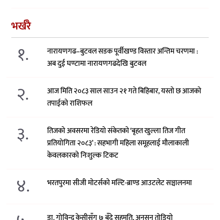
भर्खरै
१.
नारायणगढ–बुटवल सडक पूर्वीखण्ड विस्तार अन्तिम चरणमा :
अब दुई घण्टामा नारायणगढदेखि बुटवल
२.
आज मिति २०८३ साल साउन २१ गते बिहिबार, यस्तो छ आजको
तपाईको राशिफल
३.
तिजको अवसरमा रेडियो संकेतको ‘बृहत खुल्ला तिज गीत
प्रतियोगिता २०८३’ : सहभागी महिला समूहलाई मौलाकाली
केवलकारको निःशुल्क टिकट
४.
भरतपुरमा सीजी मोटर्सको मल्टि-ब्राण्ड आउटलेट सञ्चालनमा
डा. गोविन्द केसीसँग ७ बुँदे सहमति, अनसन तोडियो