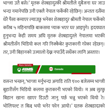
भान्जा उतै बसे।’ मृतक शेरबहादुरकी श्रीमतीले दुबैजना घर जाउ
भन्दा नमानेपछि उनी एक्लै नेपाल फर्केकी रहेछिन्। अन्ततः दसैंमा
धेरै पैसा कमाएर ल्याउछु भनेका शेरबहादुर श्रीमती नेपाल फर्केको
करिब ५ महिनापछि बाकसमा प्याक भएर घर आइपुगे। हृदयघात
हुनुभन्दा केही समय अघि मृतक शेरबहादुरले नेपालमा भएकी
श्रीमतीसँग भिडियो कल गरि निक्कैबेर कुराकानी गरेका रहेछन्।
तर, उनी बिहानको उज्यालो देख्न नपाउँदै सधैंका लागि अस्ताए।
वसन्त भन्छन्, ‘भान्जा मर्नुभन्दा अगाडि राति ९ः०० बजेसम्म भान्जी
बुहारीसँग भिडियो कलमा कुराकानी भएको थियो। म अब सुत्छु
बिहान खाना खाएर डिउटी जानु पर्छ भन्नु भएको थियो रे।
भोलिपल्ट त बित्नु भयो भनेर फोन आयो।’ मृतक शेरबहादुरको