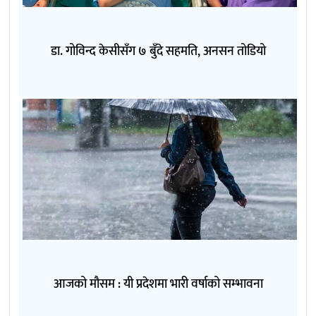
डा. गोविन्द केसीसँग ७ बुँदे सहमति, अनसन तोडियो
आजको मौसम : यी प्रदेशमा भारी वर्षाको सम्भावना