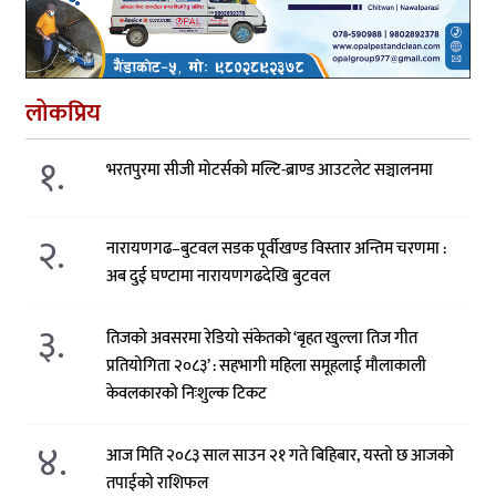
लोकप्रिय
१.
भरतपुरमा सीजी मोटर्सको मल्टि-ब्राण्ड आउटलेट सञ्चालनमा
२.
नारायणगढ–बुटवल सडक पूर्वीखण्ड विस्तार अन्तिम चरणमा :
अब दुई घण्टामा नारायणगढदेखि बुटवल
३.
तिजको अवसरमा रेडियो संकेतको ‘बृहत खुल्ला तिज गीत
प्रतियोगिता २०८३’ : सहभागी महिला समूहलाई मौलाकाली
केवलकारको निःशुल्क टिकट
४.
आज मिति २०८३ साल साउन २१ गते बिहिबार, यस्तो छ आजको
तपाईको राशिफल