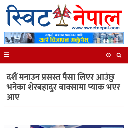
समाचार
स्थानीय
मनोरञ्जन
☰
स्वास्थ्य
खेलकुद
दशैं मनाउन प्रसस्त पैसा लिएर आउंछु
अन्तर्वार्ता
भनेका शेरबहादुर बाक्सामा प्याक भएर
समाज
आए
रोचक
भिडियो