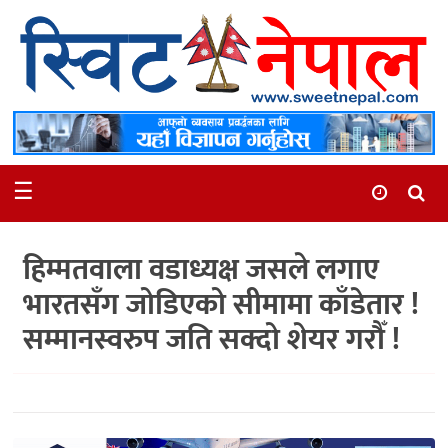
समाचार
स्थानीय
मनोरञ्जन
☰
स्वास्थ्य
खेलकुद
हिम्मतवाला वडाध्यक्ष जसले लगाए
अन्तर्वार्ता
भारतसँग जोडिएको सीमामा काँडेतार !
समाज
सम्मानस्वरुप जति सक्दो शेयर गरौँ !
रोचक
भिडियो