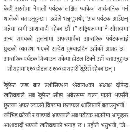
केही सस्तोमा नेपाली पर्यटक लक्षित प्याकेज सार्वजनिक गर्न
थालेको बताउनुहुन्छ । उहाँले भन्न्ुभयो, “अब पर्यटक आउँछन्
भन्नेमा हामी आशावादी रहेका छौँ ।” राष्ट्रियरूपमा नै सौराहामा
अन्य समयको तुलनामा अफरमार्फत आन्तरिक पर्यटकलाई
छुटको व्यवस्था भएको सन्देश पु¥याइदिन उहाँको आग्रह छ ।
आन्तरिक पर्यटक भित्र्याउन सकेमा होटल टिक्ने उहाँ बताउनुहुन्छ
। सौराहामा ११० होटल र १०० हाराहारी रेष्टुरेराँ रहेका छन् ।
रेष्टुरेन्ट एण्ड बार एशोसिएशन ९रेवान०का अध्यक्ष दीपेन्द्र
खतिवडाले अब रेष्टुरेन्ट साँझ अबेरसम्म चल्न पाउने भएसँगै
छुटका अफर ल्याउने विषयमा छलफल थालिएको बताउनुभयो ।
कोभिड घटेको र चाडपर्व आएकाले अब पर्यटक आउनेमा आफूहरू
आशावादी भएको खतिवडाको भनाइ छ । उहाँले भन्नुभयो, “जे–