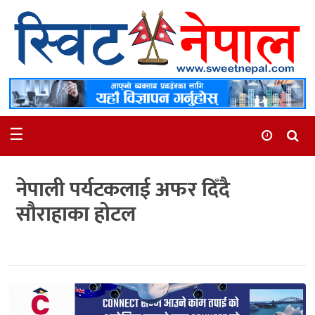
समाचार
स्थानीय
मनोरञ्जन
☰
स्वास्थ्य
खेलकुद
नेपाली पर्यटकलाई अफर दिँदै
अन्तर्वार्ता
सौराहाका होटल
समाज
रोचक
भिडियो