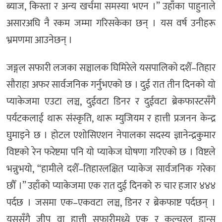
ब्याज, किस्ता र अन्य खर्चमा समस्या भएन ।” उहाँका पाहुनाले
असारअघि नै रकम जम्मा गरिसकेका छन् । यस वर्ष उनीहरू
भ्रमणमा आउनेछन् ।
जङ्गल सफारी लजका सञ्चालक घिमिरेले यसपालिको दशैँ–तिहार
सौराहा अफर सार्वजनिक गर्नुभएको छ । दुई रात तीन दिनको यो
प्याकेजमा एउटा लञ्च, दुईवटा डिनर र दुईवटा ब्रेकफास्टसँगै
पर्यटकलाई थारू संस्कृति, थारू म्युजियम र हात्ती प्रजनन केन्द्र
घुमाइने छ । होटल एशोसिएशन नेपालका सदस्य ज्ञानेन्द्रकुमार
विष्टको रेन फरेष्टमा पनि यो प्याकेज घोषणा गरिएको छ । विष्टले
भन्नुभयो, “हामीले दशैँ–तिहारलक्षित प्याकेज सार्वजनिक गरेका
छौँ ।” उहाँको प्याकेजमा एक रात दुई दिनको रु चार हजार ४४४
पर्दछ । जसमा एक–एकवटा लञ्च, डिनर र ब्रेकफाष्ट पर्दछन् ।
यससँगै जीप वा हात्ती सफारीमध्ये एक र कल्चरल डान्स