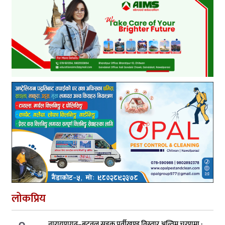
लोकप्रिय
नारायणगढ–बुटवल सडक पूर्वीखण्ड विस्तार अन्तिम चरणमा :