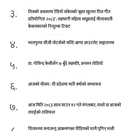
३.
तिजको अवसरमा रेडियो संकेतको ‘बृहत खुल्ला तिज गीत
प्रतियोगिता २०८३’ : सहभागी महिला समूहलाई मौलाकाली
केवलकारको निःशुल्क टिकट
४.
भरतपुरमा सीजी मोटर्सको मल्टि-ब्राण्ड आउटलेट सञ्चालनमा
५.
डा. गोविन्द केसीसँग ७ बुँदे सहमति, अनसन तोडियो
६.
आजको मौसम : यी प्रदेशमा भारी वर्षाको सम्भावना
७.
आज मिति २०८३ साल साउन १२ गते मंगलबार, यस्तो छ आजको
तपाईको राशिफल
८.
चितवनमा वन्यजन्तु आक्रमणका पीडितको घरमै पुगिन् मन्त्री