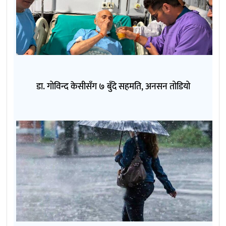
डा. गोविन्द केसीसँग ७ बुँदे सहमति, अनसन तोडियो