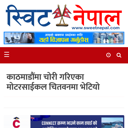
समाचार
स्थानीय
मनोरञ्जन
☰
स्वास्थ्य
खेलकुद
काठमाडौंमा चोरी गरिएका
अन्तर्वार्ता
मोटरसाईकल चितवनमा भेटियो
समाज
रोचक
भिडियो