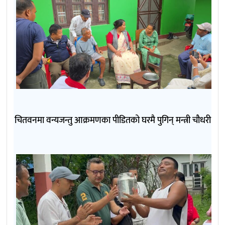
चितवनमा वन्यजन्तु आक्रमणका पीडितको घरमै पुगिन् मन्त्री चौधरी