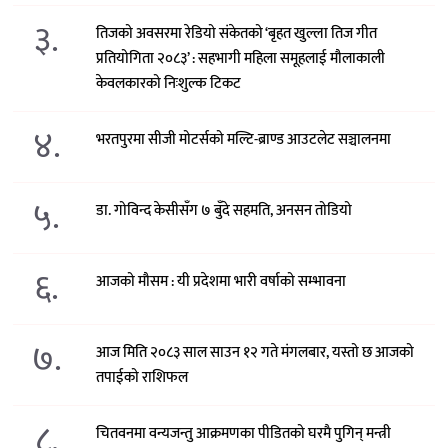
३.
तिजको अवसरमा रेडियो संकेतको ‘बृहत खुल्ला तिज गीत
प्रतियोगिता २०८३’ : सहभागी महिला समूहलाई मौलाकाली
केवलकारको निःशुल्क टिकट
४.
भरतपुरमा सीजी मोटर्सको मल्टि-ब्राण्ड आउटलेट सञ्चालनमा
५.
डा. गोविन्द केसीसँग ७ बुँदे सहमति, अनसन तोडियो
६.
आजको मौसम : यी प्रदेशमा भारी वर्षाको सम्भावना
७.
आज मिति २०८३ साल साउन १२ गते मंगलबार, यस्तो छ आजको
तपाईको राशिफल
८.
चितवनमा वन्यजन्तु आक्रमणका पीडितको घरमै पुगिन् मन्त्री