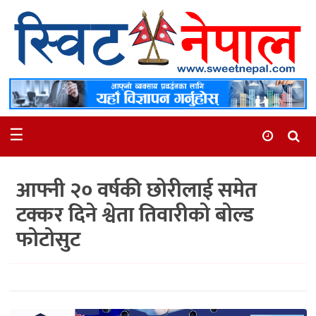
समाचार
स्थानीय
मनोरञ्जन
☰
स्वास्थ्य
खेलकुद
आफ्नी २० वर्षकी छोरीलाई समेत
अन्तर्वार्ता
टक्कर दिने श्वेता तिवारीको बोल्ड
समाज
फोटोसुट
रोचक
भिडियो