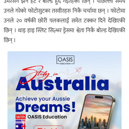
उमेरसँगै झनै हट र बोल्ड हुँदै गइरहेकी छिन् । पछिल्लो समय
उनले गरेको फोटोसुटका तस्वीरहरु निकै चर्चामा छन् । फोटोमा
उनले २० वर्षकी छोरी पलकलाई समेत टक्कर दिने देखिएकी
छिन् । थाइ हाइ स्लिट सिल्भर ड्रेसमा श्वेता निकै बोल्ड देखिएकी
छिन् ।