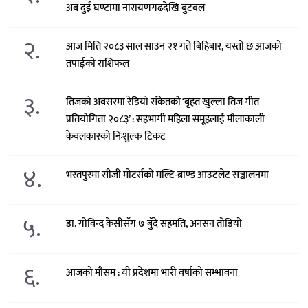
अब दुई घण्टामा नारायणगढदेखि बुटवल
२.
आज मिति २०८३ साल साउन २१ गते बिहिबार, यस्तो छ आजको
तपाईको राशिफल
३.
तिजको अवसरमा रेडियो संकेतको ‘बृहत खुल्ला तिज गीत
प्रतियोगिता २०८३’ : सहभागी महिला समूहलाई मौलाकाली
केवलकारको निःशुल्क टिकट
४.
भरतपुरमा सीजी मोटर्सको मल्टि-ब्राण्ड आउटलेट सञ्चालनमा
५.
डा. गोविन्द केसीसँग ७ बुँदे सहमति, अनसन तोडियो
६.
आजको मौसम : यी प्रदेशमा भारी वर्षाको सम्भावना