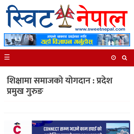
समाचार
स्थानीय
मनोरञ्जन
☰
स्वास्थ्य
खेलकुद
शिक्षामा समाजको योगदान : प्रदेश
अन्तर्वार्ता
प्रमुख गुरुङ
समाज
रोचक
भिडियो