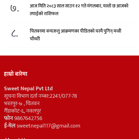
७.
आज मिति २०८३ साल साउन १२ गते मंगलबार, यस्तो छ आजको
तपाईको राशिफल
८.
चितवनमा वन्यजन्तु आक्रमणका पीडितको घरमै पुगिन् मन्त्री
चौधरी
हाम्रो बारेमा
Sweet Nepal Pvt Ltd
सूचना विभाग दर्ता नम्बर:2241/077-78
भरतपुर-७ , चितवन
गैँडाकोट-६, नवलपुर
फोन
9867642756
ई-मेल
sweetnepal117@gmail.com