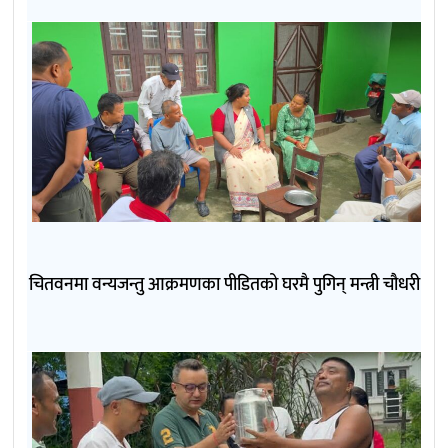
चितवनमा वन्यजन्तु आक्रमणका पीडितको घरमै पुगिन् मन्त्री चौधरी