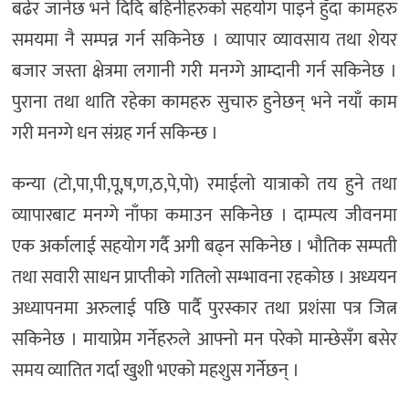
बढेर जानेछ भने दिदि बहिनीहरुको सहयोग पाइने हुँदा कामहरु
समयमा नै सम्पन्न गर्न सकिनेछ । व्यापार व्यावसाय तथा शेयर
बजार जस्ता क्षेत्रमा लगानी गरी मनग्गे आम्दानी गर्न सकिनेछ ।
पुराना तथा थाति रहेका कामहरु सुचारु हुनेछन् भने नयाँ काम
गरी मनग्गे धन संग्रह गर्न सकिन्छ ।
कन्या (टो,पा,पी,पू,ष,ण,ठ,पे,पो) रमाईलो यात्राको तय हुने तथा
व्यापारबाट मनग्गे नाँफा कमाउन सकिनेछ । दाम्पत्य जीवनमा
एक अर्कालाई सहयोग गर्दै अगी बढ्न सकिनेछ । भौतिक सम्पती
तथा सवारी साधन प्राप्तीको गतिलो सम्भावना रहकोछ । अध्ययन
अध्यापनमा अरुलाई पछि पार्दै पुरस्कार तथा प्रशंसा पत्र जित्न
सकिनेछ । मायाप्रेम गर्नेहरुले आफ्नो मन परेको मान्छेसँग बसेर
समय व्यातित गर्दा खुशी भएको महशुस गर्नेछन् ।