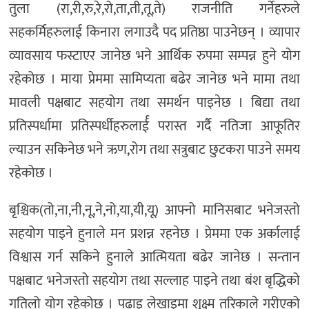
तुला (रा,री,रु,रे,रो,ता,ती,तू,ते) राजनीति गर्नेहरुले
सहकर्मिहरुलाई किनारा लगाउदै पद प्रतिष्ठा पाउनेछन् । व्यापार
व्यावसाय फस्टाएर जानेछ भने आर्थिक रुपमा सम्पन्न हुने योग
रहेकोछ । माया प्रेममा सामिप्यता बढेर जानेछ भने मामा तथा
मावली पक्षबाट सहयोग तथा समर्थन पाइनेछ । बिद्या तथा
प्रतिस्पर्धामा प्रतिस्पर्धीहरुलार्ई परास्त गर्दै नतिजा आफूतिर
ल्याउन सकिनेछ भने ऋण,रोग तथा सत्रुबाट छुटकरा पाउने समय
रहेकोछ ।
बृश्चिक(तो,ना,नी,नू,ने,नो,या,यी,यू) आफ्नो मानिसबाट भनेजस्तो
सहयोग पाइने हुनाले मन प्रशन्न रहनेछ । प्रेममा एक अर्कालाई
विश्वास गर्न सकिने हुनाले आत्मियता बढेर जानेछ । सन्तान
पक्षबाट भनेजस्तो सहयोग तथा सल्लाह पाइने तथा बंश बृद्धिको
गतिलो योग रहेकोछ । पढाइ लेखाइमा शुक्ष्म तरिकाले गरीएको