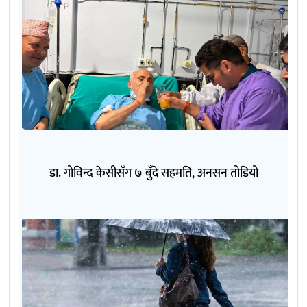
डा. गोविन्द केसीसँग ७ बुँदे सहमति, अनसन तोडियो