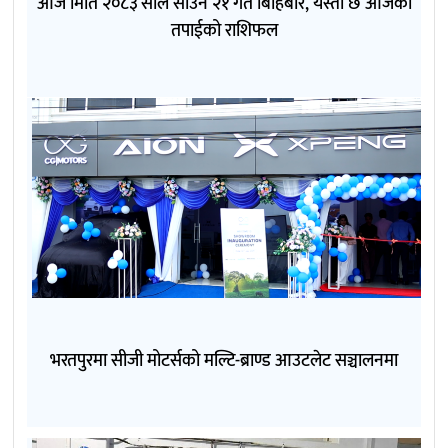
आज मिति २०८३ साल साउन २१ गते बिहिबार, यस्तो छ आजको
तपाईको राशिफल
भरतपुरमा सीजी मोटर्सको मल्टि-ब्राण्ड आउटलेट सञ्चालनमा