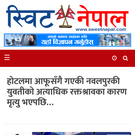
समाचार
स्थानीय
मनोरञ्जन
☰
स्वास्थ्य
खेलकुद
होटलमा आफूसँगै गएकी नवलपुरकी
अन्तर्वार्ता
युवतीको अत्याधिक रक्तश्रावका कारण
समाज
मृत्यु भएपछि…
रोचक
भिडियो