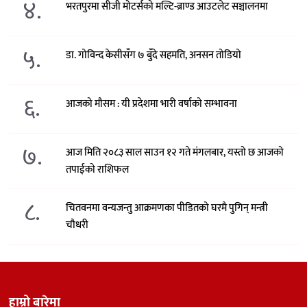
४.
भरतपुरमा सीजी मोटर्सको मल्टि-ब्राण्ड आउटलेट सञ्चालनमा
५.
डा. गोविन्द केसीसँग ७ बुँदे सहमति, अनसन तोडियो
६.
आजको मौसम : यी प्रदेशमा भारी वर्षाको सम्भावना
७.
आज मिति २०८३ साल साउन १२ गते मंगलबार, यस्तो छ आजको
तपाईको राशिफल
८.
चितवनमा वन्यजन्तु आक्रमणका पीडितको घरमै पुगिन् मन्त्री
चौधरी
हाम्रो बारेमा