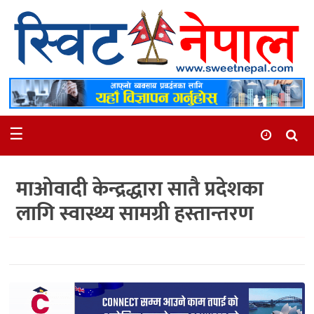
समाचार
स्थानीय
मनोरञ्जन
☰
स्वास्थ्य
खेलकुद
माओवादी केन्द्रद्धारा सातै प्रदेशका
अन्तर्वार्ता
लागि स्वास्थ्य सामग्री हस्तान्तरण
समाज
रोचक
भिडियो