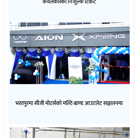
केवलकारको निःशुल्क टिकट
भरतपुरमा सीजी मोटर्सको मल्टि-ब्राण्ड आउटलेट सञ्चालनमा