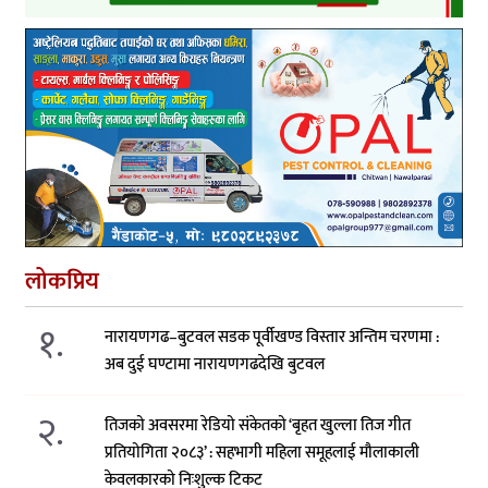
लोकप्रिय
१.
नारायणगढ–बुटवल सडक पूर्वीखण्ड विस्तार अन्तिम चरणमा :
अब दुई घण्टामा नारायणगढदेखि बुटवल
२.
तिजको अवसरमा रेडियो संकेतको ‘बृहत खुल्ला तिज गीत
प्रतियोगिता २०८३’ : सहभागी महिला समूहलाई मौलाकाली
केवलकारको निःशुल्क टिकट