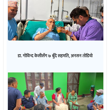
डा. गोविन्द केसीसँग ७ बुँदे सहमति, अनसन तोडियो