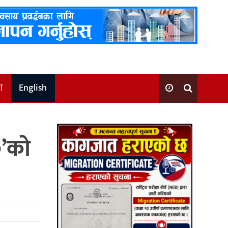
श
English
’को