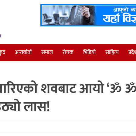
३
कुद
अन्तर्वार्ता
समाज
रोचक
भिडियो
साहित्य
प्रदे
 पारिएको शवबाट आयो ‘ॐ ॐ
उठ्यो लास!