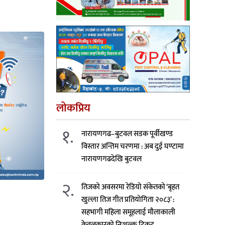
लोकप्रिय
१.
नारायणगढ–बुटवल सडक पूर्वीखण्ड
विस्तार अन्तिम चरणमा : अब दुई घण्टामा
नारायणगढदेखि बुटवल
२.
तिजको अवसरमा रेडियो संकेतको ‘बृहत
खुल्ला तिज गीत प्रतियोगिता २०८३’ :
सहभागी महिला समूहलाई मौलाकाली
केवलकारको निःशुल्क टिकट