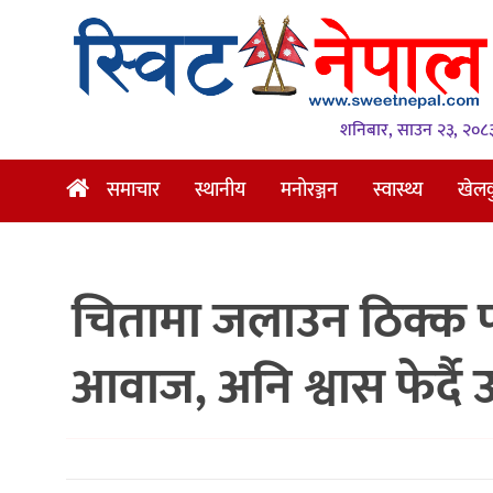
समाचार
स्थानीय
शनिबार, साउन २३, २०८
मनोरञ्जन
समाचार
स्थानीय
मनोरञ्जन
स्वास्थ्य
खेल
स्वास्थ्य
खेलकुद
चितामा जलाउन ठिक्क
अन्तर्वार्ता
समाज
आवाज, अनि श्वास फेर्दै 
रोचक
भिडियो