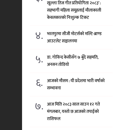
खुल्ला तिज गीत प्रतियोगिता २०८३’ :
सहभागी महिला समूहलाई मौलाकाली
केवलकारको निःशुल्क टिकट
४.
भरतपुरमा सीजी मोटर्सको मल्टि-ब्राण्ड
आउटलेट सञ्चालनमा
५.
डा. गोविन्द केसीसँग ७ बुँदे सहमति,
अनसन तोडियो
६.
आजको मौसम : यी प्रदेशमा भारी वर्षाको
सम्भावना
७.
आज मिति २०८३ साल साउन १२ गते
मंगलबार, यस्तो छ आजको तपाईको
राशिफल