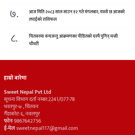
७.
आज मिति २०८३ साल साउन १२ गते मंगलबार, यस्तो छ आजको
तपाईको राशिफल
८.
चितवनमा वन्यजन्तु आक्रमणका पीडितको घरमै पुगिन् मन्त्री
चौधरी
हाम्रो बारेमा
Sweet Nepal Pvt Ltd
सूचना विभाग दर्ता नम्बर:2241/077-78
भरतपुर-७ , चितवन
गैँडाकोट-६, नवलपुर
फोन
9867642756
ई-मेल
sweetnepal117@gmail.com