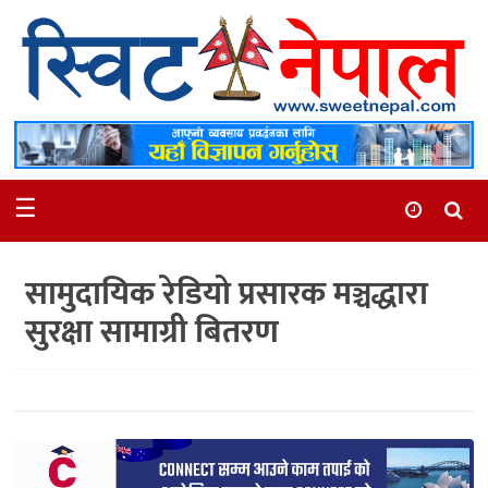
समाचार
स्थानीय
मनोरञ्जन
☰
स्वास्थ्य
खेलकुद
सामुदायिक रेडियो प्रसारक मञ्चद्धारा
अन्तर्वार्ता
सुरक्षा सामाग्री बितरण
समाज
रोचक
भिडियो