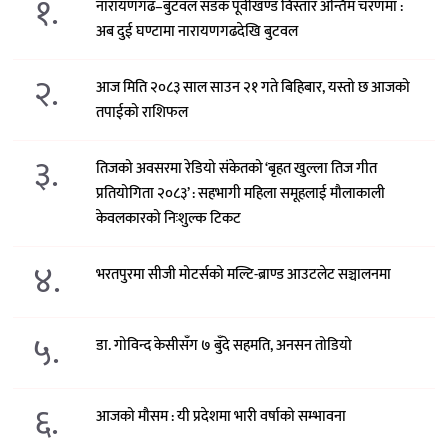
१.
नारायणगढ–बुटवल सडक पूर्वीखण्ड विस्तार अन्तिम चरणमा :
अब दुई घण्टामा नारायणगढदेखि बुटवल
२.
आज मिति २०८३ साल साउन २१ गते बिहिबार, यस्तो छ आजको
तपाईको राशिफल
३.
तिजको अवसरमा रेडियो संकेतको ‘बृहत खुल्ला तिज गीत
प्रतियोगिता २०८३’ : सहभागी महिला समूहलाई मौलाकाली
केवलकारको निःशुल्क टिकट
४.
भरतपुरमा सीजी मोटर्सको मल्टि-ब्राण्ड आउटलेट सञ्चालनमा
५.
डा. गोविन्द केसीसँग ७ बुँदे सहमति, अनसन तोडियो
६.
आजको मौसम : यी प्रदेशमा भारी वर्षाको सम्भावना