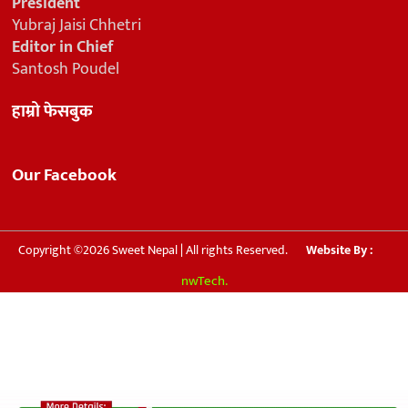
President
Yubraj Jaisi Chhetri
Editor in Chief
Santosh Poudel
हाम्रो फेसबुक
Our Facebook
Copyright ©2026 Sweet Nepal | All rights Reserved.
Website By :
nwTech.