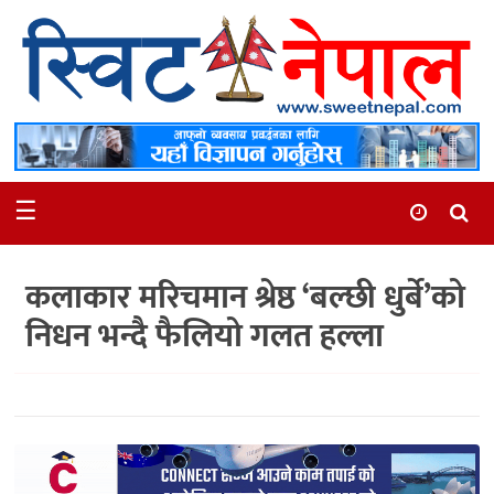
समाचार
स्थानीय
मनोरञ्जन
☰
स्वास्थ्य
खेलकुद
कलाकार मरिचमान श्रेष्ठ ‘बल्छी धुर्बे’को
अन्तर्वार्ता
निधन भन्दै फैलियो गलत हल्ला
समाज
रोचक
भिडियो