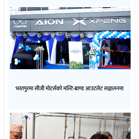
भरतपुरमा सीजी मोटर्सको मल्टि-ब्राण्ड आउटलेट सञ्चालनमा