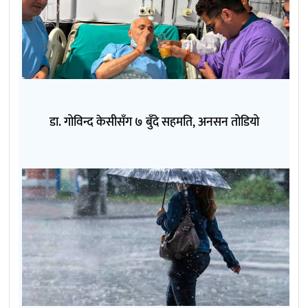
डा. गोविन्द केसीसँग ७ बुँदे सहमति, अनसन तोडियो