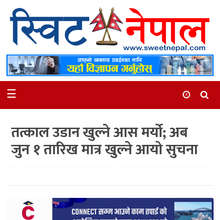
समाचार
स्थानीय
मनोरञ्जन
☰
स्वास्थ्य
खेलकुद
तत्काल उडान खुल्ने आस मर्यो; अब
अन्तर्वार्ता
जुन १ तारिख मात्र खुल्ने आयो सुचना
समाज
रोचक
भिडियो