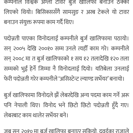
कम्पनीले विश्वकै अग्लो टावर बुर्ज खालिफा बनाउने ठेक्का
लिएको थियो। बिसिक्ससँगै सामसुङ र अरब टेकले यो टावर
बनाउन संयुक्त रूपमा काम गर्दै थिए।
पदोन्नती पाएका विनोदलाई कम्पनीले बुर्ज खालिफामा पठायो।
सन् २००५ देखि २००१० सम्म उनले त्यहीँ काम गरे। कम्पनीले
सन् २००८ मा त बुर्ज खालिफाको १ सय १२ तलादेखि १२० तला
सम्मको भुईं हेर्ने जिम्मा नै विनोदलाई दियो। यतिबेला उनलाई
फेरी पदोन्नती गरेर कम्पनीले ‘असिस्टेन्ट ल्याण्ड सर्भेयर’ बनायो।
बुर्ज खालिफामा विनोदले झैं लेबरदेखि अन्य पदमा काम गर्ने अरू
पनि नेपाली थिए। विनोद भने छिटो छिटो पदोन्नती हुँदै गए।
लेबरबाट काम थालेर सर्भेयर बने।
जब सन् २०१० मा बुर्ज खालिफा बनाएर सकियो, दुवईका राजाले