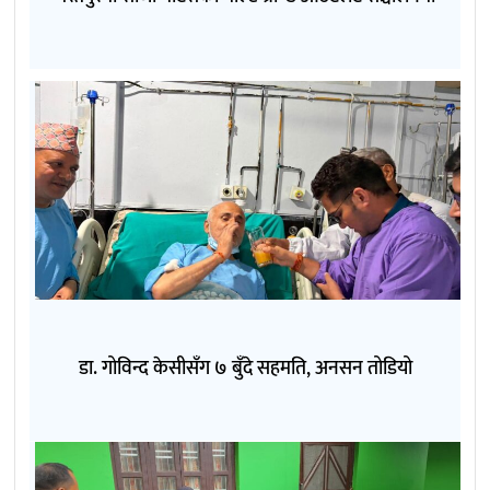
डा. गोविन्द केसीसँग ७ बुँदे सहमति, अनसन तोडियो