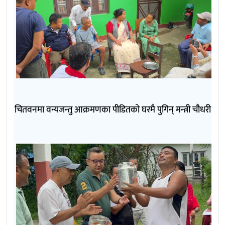
चितवनमा वन्यजन्तु आक्रमणका पीडितको घरमै पुगिन् मन्त्री चौधरी