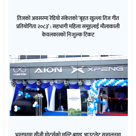
तिजको अवसरमा रेडियो संकेतको ‘बृहत खुल्ला तिज गीत
प्रतियोगिता २०८३’ : सहभागी महिला समूहलाई मौलाकाली
केवलकारको निःशुल्क टिकट
भरतपुरमा सीजी मोटर्सको मल्टि-ब्राण्ड आउटलेट सञ्चालनमा