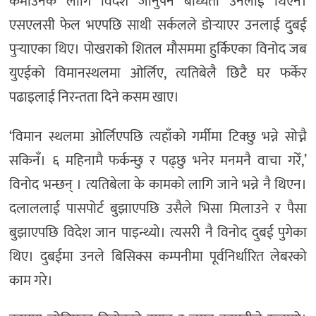
कमाउनकै लागि विदेश जानुपर्ने बाध्यता उनलाई थिएन।
एसएलसी फेल भएपछि साथी सर्कलले डोर्‍याएर उनलाई दुबई
पुर्‍याएका थिए। पोखराको शितल मौसममा हुर्किएका विनोद जब
युएईको विमानस्थलमा ओर्लिए, त्यतिबेलै छिटै घर फर्केर
पढाइलाई निरन्तता दिने कसम खाए।
‘विमान स्थलमा ओर्लिएपछि त्यहाँको गर्मीमा टिक्छु भन्ने सोच्नै
सकिनँ। ६ महिनामै फर्कन्छु र पढ्छु भनेर मनमनै वाचा गरेँ,’
विनोद भन्छन् । त्यतिबेला के कामको लागि जाने भन्ने नै थिएन।
दलाललाई पासपोर्ट बुझाएपछि उसैले भिसा मिलाउने र पैसा
बुझाएपछि विदेश जान पाइन्थ्यो। त्यसरी नै विनोद दुबई पुगेका
थिए। दुबईमा उनले बिसिक्स कम्पनीमा पूर्वनिर्धारित लेबरको
काम गरे।