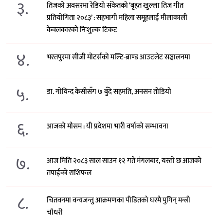
३.
तिजको अवसरमा रेडियो संकेतको ‘बृहत खुल्ला तिज गीत
प्रतियोगिता २०८३’ : सहभागी महिला समूहलाई मौलाकाली
केवलकारको निःशुल्क टिकट
४.
भरतपुरमा सीजी मोटर्सको मल्टि-ब्राण्ड आउटलेट सञ्चालनमा
५.
डा. गोविन्द केसीसँग ७ बुँदे सहमति, अनसन तोडियो
६.
आजको मौसम : यी प्रदेशमा भारी वर्षाको सम्भावना
७.
आज मिति २०८३ साल साउन १२ गते मंगलबार, यस्तो छ आजको
तपाईको राशिफल
८.
चितवनमा वन्यजन्तु आक्रमणका पीडितको घरमै पुगिन् मन्त्री
चौधरी