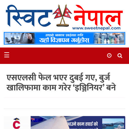
समाचार
स्थानीय
मनोरञ्जन
☰
स्वास्थ्य
खेलकुद
एसएलसी फेल भएर दुबई गए, बुर्ज
अन्तर्वार्ता
खालिफामा काम गरेर ‘इञ्जिनियर’ बने
समाज
रोचक
भिडियो