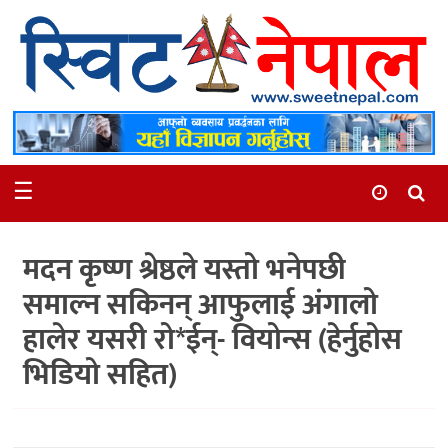
समाचार
स्थानीय
मनोरञ्जन
☰
स्वास्थ्य
खेलकुद
मदन कृष्ण श्रेष्ठले यस्तो भनेपछी
अन्तर्वार्ता
समाल्न सकिनन् आफुलाई अंगालो
समाज
हालेर यसरी रो*ईन्- वियोन्स (हेर्नुहोस
रोचक
भिडियो सहित)
भिडियो