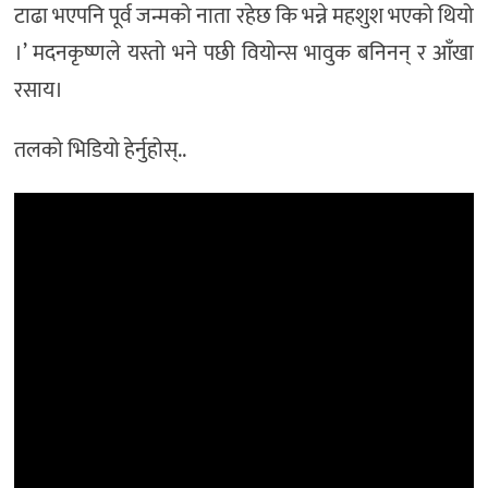
टाढा भएपनि पूर्व जन्मको नाता रहेछ कि भन्ने महशुश भएको थियो
।’ मदनकृष्णले यस्तो भने पछी वियोन्स भावुक बनिनन् र आँखा
रसाय।
तलको भिडियो हेर्नुहोस्..