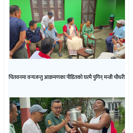
चितवनमा वन्यजन्तु आक्रमणका पीडितको घरमै पुगिन् मन्त्री चौधरी