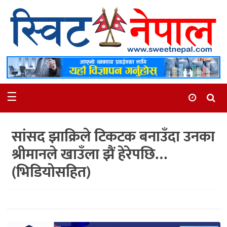
समाचार
स्थानीय
मनोरञ्जन
☰
स्वास्थ्य
खेलकुद
सांसद झाक्रिले टिकटक बनाउँदा उनका
अन्तर्वार्ता
श्रीमानले खाउँला झैं हेरेपछि…
समाज
(भिडियोसहित)
रोचक
भिडियो