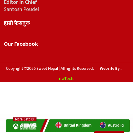
Editor in Chief
Santosh Poudel
हाम्रो फेसबुक
Our Facebook
Copyright ©2026 Sweet Nepal | All rights Reserved.
Website By :
nwTech.