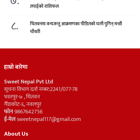
७.
तपाईको राशिफल
८.
चितवनमा वन्यजन्तु आक्रमणका पीडितको घरमै पुगिन् मन्त्री
चौधरी
हाम्रो बारेमा
Sweet Nepal Pvt Ltd
सूचना विभाग दर्ता नम्बर:2241/077-78
भरतपुर-७ , चितवन
गैँडाकोट-६, नवलपुर
फोन
9867642756
ई-मेल
sweetnepal117@gmail.com
About Us