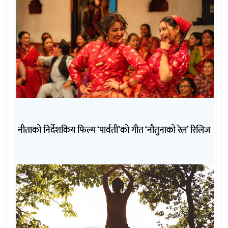
नीताको निर्देशकिय फिल्म ‘पार्वती’को गीत ‘नौतुनाको रेल’ रिलिज