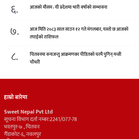
६.
आजको मौसम : यी प्रदेशमा भारी वर्षाको सम्भावना
७.
आज मिति २०८३ साल साउन १२ गते मंगलबार, यस्तो छ आजको
तपाईको राशिफल
८.
चितवनमा वन्यजन्तु आक्रमणका पीडितको घरमै पुगिन् मन्त्री
चौधरी
हाम्रो बारेमा
Sweet Nepal Pvt Ltd
सूचना विभाग दर्ता नम्बर:2241/077-78
भरतपुर-७ , चितवन
गैँडाकोट-६, नवलपुर