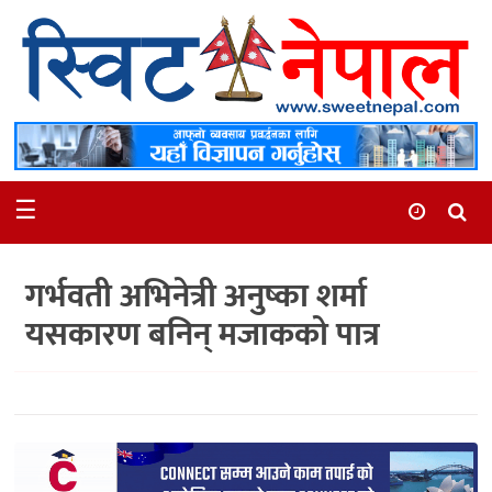
समाचार
स्थानीय
मनोरञ्जन
☰
स्वास्थ्य
खेलकुद
गर्भवती अभिनेत्री अनुष्का शर्मा
अन्तर्वार्ता
यसकारण बनिन् मजाकको पात्र
समाज
रोचक
भिडियो