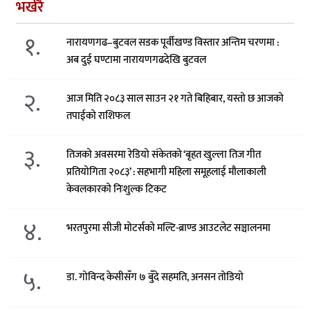
भर्खरै
१.
नारायणगढ–बुटवल सडक पूर्वीखण्ड विस्तार अन्तिम चरणमा :
अब दुई घण्टामा नारायणगढदेखि बुटवल
२.
आज मिति २०८३ साल साउन २१ गते बिहिबार, यस्तो छ आजको
तपाईको राशिफल
३.
तिजको अवसरमा रेडियो संकेतको ‘बृहत खुल्ला तिज गीत
प्रतियोगिता २०८३’ : सहभागी महिला समूहलाई मौलाकाली
केवलकारको निःशुल्क टिकट
४.
भरतपुरमा सीजी मोटर्सको मल्टि-ब्राण्ड आउटलेट सञ्चालनमा
५.
डा. गोविन्द केसीसँग ७ बुँदे सहमति, अनसन तोडियो