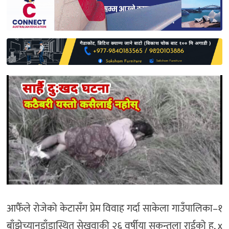
साहित्य
प्रदेश
English
आफैँले रोजेको केटासँग प्रेम विवाह गर्दा साकेला गाउँपालिका–१
बाँझेच्यानडाँडास्थित सेखुवाकी २६ वर्षीया सकुन्तला राईको ह, x