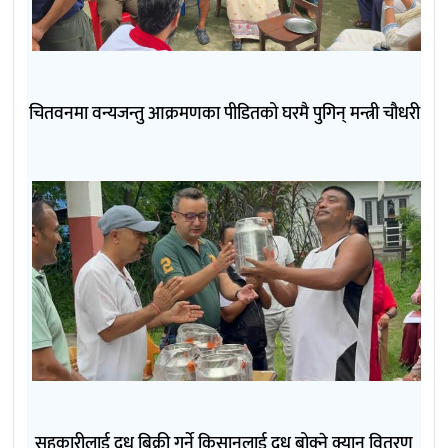
चितवनमा वन्यजन्तु आक्रमणका पीडितको घरमै पुगिन् मन्त्री चौधरी
सहकारीलाई दुध बिक्री गर्ने किसानलाई दुध बोक्ने क्यान वितरण