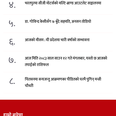
४.
भरतपुरमा सीजी मोटर्सको मल्टि-ब्राण्ड आउटलेट सञ्चालनमा
५.
डा. गोविन्द केसीसँग ७ बुँदे सहमति, अनसन तोडियो
६.
आजको मौसम : यी प्रदेशमा भारी वर्षाको सम्भावना
७.
आज मिति २०८३ साल साउन १२ गते मंगलबार, यस्तो छ आजको
तपाईको राशिफल
८.
चितवनमा वन्यजन्तु आक्रमणका पीडितको घरमै पुगिन् मन्त्री
चौधरी
हाम्रो बारेमा