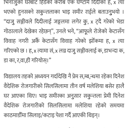
भिनाजुुको घरबाट हिँडेको करीब एक घण्टामै दिदीको ह, x त्या
भएको हुनसक्ने सकुुन्तलाका भाइ समीर राईले बताउनुुुुभयो ।
“दाजुु सञ्जीवले दिदीलाई जङ्गलमा लगेर कुु, x ट्दै गरेको भेडा
गोठालाले देखेका रहेछन्”, उनले भने, “आफूूले रोजेको केटासँग
विवाह नगरी अर्कै केटासँग विवाह गरेको झोँकमा ह, x त्या
गरिएको छ । ह, x त्यामा सं, x लग्न दाजुु सञ्जीवलाई क, डाभन्दा क,
डा का, र,वा,ही गरियोस्।”
विद्यालय तहको अध्ययन गर्दादेखि नै प्रेम स,म्ब,न्धमा रहेका दिनेश
वैदेशिक रोजगारीको सिलसिलामा तीन वर्ष मलेशिया बसेर हालै
घर आएका थिए। भाइ समीरका अनुुसार सकुुन्तला प्रेमी दिनेश
वैदेशिक रोजगारीको सिलसिलामा मलेशिया रहेको समयमा
काठमाडौँमा सिलाइ/कटाइ पेशा गर्दै आएकी थिइन्।