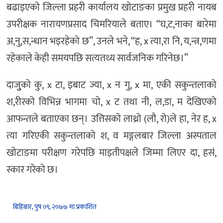
बढाइएको जिल्ला प्रहरी कार्यालय खोटाङका प्रमुख प्रहरी नायब
उपरीक्षक नारायणप्रसाद चिमरियाले बताए। “घ,ट,नाका बारेमा
अ,नु,स,न्धान भइरहेको छ”, उनले भने, “ह, x त्या,रा नि, य,न्त्र,णमा
रहेकाले केही समयपछि सत्यतथ्य सार्वजनिक गरिनेछ।”
दाजुुको कु, x टा, इबाट ज्या, x न गु, x मा, एकी सकुन्तलाको
श,रीरको विभिन्न भागमा चो, x ट तथा नी, ल,डा, म देखिएको
आफन्तले बताएका छन्। उत्तिसको लाथ्रो (लौ, रो)ले हा, नेर ह, x
त्या गरिएकी सकुन्तलाको श, व मङ्गलबार जिल्ला अस्पताल
खोटाङमा परीक्षण गरेपछि माइतीपक्षले जिम्मा लिएर दा, हसं,
स्कार गरेको छ।
बिहिबार, पुष ०९, २०७७ मा प्रकाशित