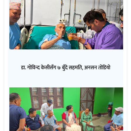
डा. गोविन्द केसीसँग ७ बुँदे सहमति, अनसन तोडियो