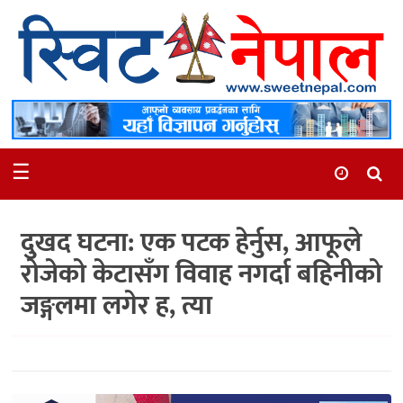
समाचार
स्थानीय
मनोरञ्जन
☰
स्वास्थ्य
खेलकुद
दुखद घटना: एक पटक हेर्नुस, आफूले
अन्तर्वार्ता
रोजेको केटासँग विवाह नगर्दा बहिनीको
समाज
जङ्गलमा लगेर ह, त्या
रोचक
भिडियो