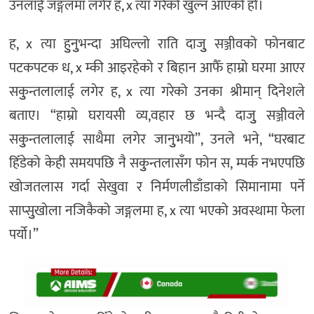
उनलाई जङ्गलमा लगेर ह, x त्या गरेको खुल्न आएको हो।
ह, x त्या हुुनुुभन्दा अघिल्लो राति दाजुु सञ्जीवको फोनबाट
पटकपटक ध, x म्की आइरहेको र बिहान आफैँ हाम्रो घरमा आएर
सकुुन्तलालाई लगेर ह, x त्या गरेको उनका श्रीमान् दिनेशले
बताए। “हाम्रो घरायसी व्य,वहार छ भन्दै दाजुु सञ्जीवले
सकुुन्तलालाई साथैमा लगेर जानुुभयो”, उनले भने, “घरबाट
हिँडेको केही समयपछि नै सकुुन्तलासँग फोन स, म्पर्क नभएपछि
खोजतलास गर्दा सेखुवा र निर्मणलीडाँडाको सिमानामा पर्ने
साप्सुुखोला नजिकैको जङ्गलमा ह, x त्या भएको अवस्थामा फेला
पर्यो।”