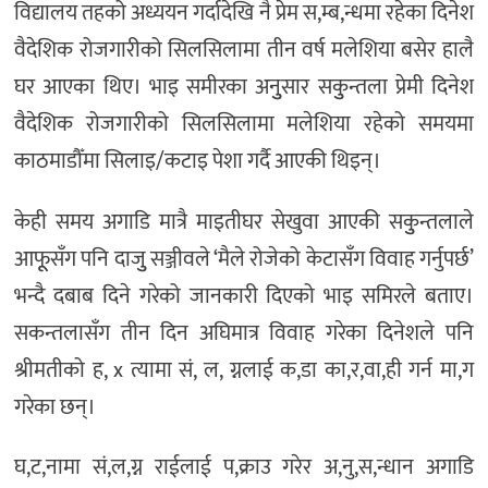
विद्यालय तहको अध्ययन गर्दादेखि नै प्रेम स,म्ब,न्धमा रहेका दिनेश
वैदेशिक रोजगारीको सिलसिलामा तीन वर्ष मलेशिया बसेर हालै
घर आएका थिए। भाइ समीरका अनुुसार सकुुन्तला प्रेमी दिनेश
वैदेशिक रोजगारीको सिलसिलामा मलेशिया रहेको समयमा
काठमाडौँमा सिलाइ/कटाइ पेशा गर्दै आएकी थिइन्।
केही समय अगाडि मात्रै माइतीघर सेखुवा आएकी सकुुन्तलाले
आफूूसँग पनि दाजुु सञ्जीवले ‘मैले रोजेको केटासँग विवाह गर्नुपर्छ’
भन्दै दबाब दिने गरेको जानकारी दिएको भाइ समिरले बताए।
सकन्तलासँग तीन दिन अघिमात्र विवाह गरेका दिनेशले पनि
श्रीमतीको ह, x त्यामा सं, ल, ग्नलाई क,डा का,र,वा,ही गर्न मा,ग
गरेका छन्।
घ,ट,नामा सं,ल,ग्न राईलाई प,क्राउ गरेर अ,नु,स,न्धान अगाडि