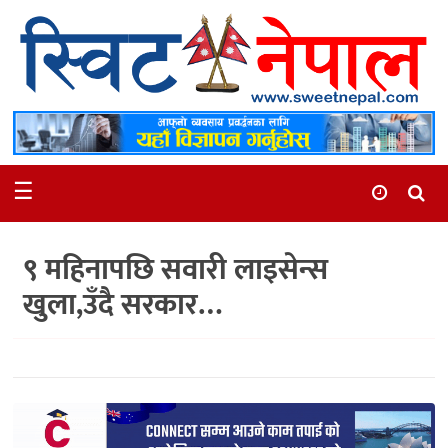
समाचार
स्थानीय
मनोरञ्जन
☰
स्वास्थ्य
खेलकुद
९ महिनापछि सवारी लाइसेन्स
अन्तर्वार्ता
खुला,उँदै सरकार…
समाज
रोचक
भिडियो