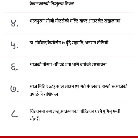
केवलकारको निःशुल्क टिकट
४.
भरतपुरमा सीजी मोटर्सको मल्टि-ब्राण्ड आउटलेट सञ्चालनमा
५.
डा. गोविन्द केसीसँग ७ बुँदे सहमति, अनसन तोडियो
६.
आजको मौसम : यी प्रदेशमा भारी वर्षाको सम्भावना
७.
आज मिति २०८३ साल साउन १२ गते मंगलबार, यस्तो छ आजको
तपाईको राशिफल
८.
चितवनमा वन्यजन्तु आक्रमणका पीडितको घरमै पुगिन् मन्त्री
चौधरी