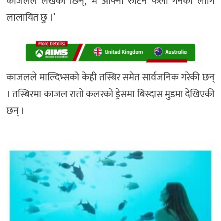
काजलले लेखेकी छिन्, ‘म आफ्नो रुटिन फलो गर्नका लागि
लालायित छु ।’
काजलले माल्दिभ्सको केही तस्बिर समेत सार्वजनिक गरेकी छन्
। तस्बिरमा काजल रातो कलरको ड्रेसमा बिस्दास मुडमा देखिएकी
छन् ।