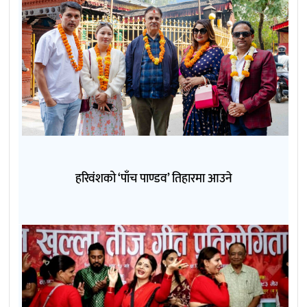
हरिवंशको ‘पाँच पाण्डव’ तिहारमा आउने