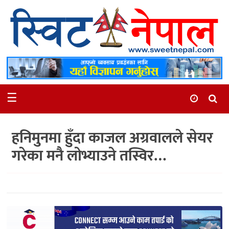
समाचार
स्थानीय
मनोरञ्जन
☰
स्वास्थ्य
खेलकुद
हनिमुनमा हुँदा काजल अग्रवालले सेयर
अन्तर्वार्ता
गरेका मनै लोभ्याउने तस्विर…
समाज
रोचक
भिडियो