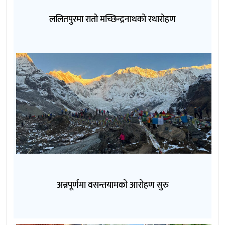
ललितपुरमा रातो मच्छिन्द्रनाथको रथारोहण
अन्नपूर्णमा वसन्तयामको आरोहण सुरु