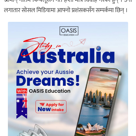
श्रीमान् गौतम किचलूसँग गत हप्ता मात्रै विवाह गरेकी हुन् । उनी
लगातार सोसल मिडियामा आफ्नो प्रशंसकसँग सम्पर्कमा छिन् ।