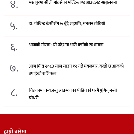
४.
भरतपुरमा सीजी मोटर्सको मल्टि-ब्राण्ड आउटलेट सञ्चालनमा
५.
डा. गोविन्द केसीसँग ७ बुँदे सहमति, अनसन तोडियो
६.
आजको मौसम : यी प्रदेशमा भारी वर्षाको सम्भावना
७.
आज मिति २०८३ साल साउन १२ गते मंगलबार, यस्तो छ आजको
तपाईको राशिफल
८.
चितवनमा वन्यजन्तु आक्रमणका पीडितको घरमै पुगिन् मन्त्री
चौधरी
हाम्रो बारेमा