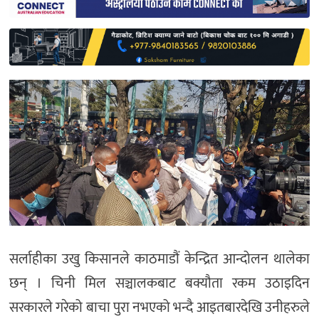
साहित्य
प्रदेश
English
सर्लाहीका उखु किसानले काठमाडौं केन्द्रित आन्दोलन थालेका
छन् । चिनी मिल सञ्चालकबाट बक्यौता रकम उठाइदिन
सरकारले गरेको बाचा पुरा नभएको भन्दै आइतबारदेखि उनीहरुले