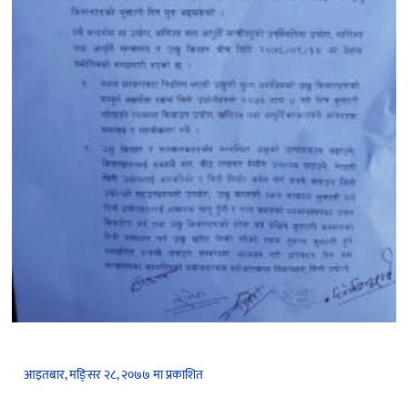
आइतबार, मङि्सर २८, २०७७ मा प्रकाशित