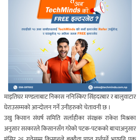
माइतिघर मण्डलाबाट निकास ननिस्किए सिंहदरबार र बालुवाटार
घेराउसम्मको आन्दोलन गर्ने उनीहरुको चेतावनी छ ।
उखु किसान संघर्ष समिति सर्लाहीका संरक्षक राकेश मिश्रका
अनुसार सरकारले किसानसँग गरेको पटक-पटकको बाचाअनुसार
मंसिर २६ गतेसम्म किसानले बक्यैता प्राप्त गर्नपर्ने भएपनि एक