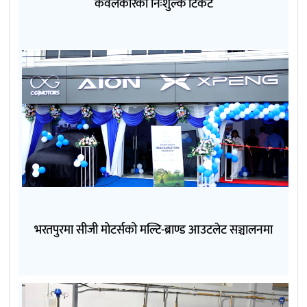
केवलकारको निःशुल्क टिकट
भरतपुरमा सीजी मोटर्सको मल्टि-ब्राण्ड आउटलेट सञ्चालनमा