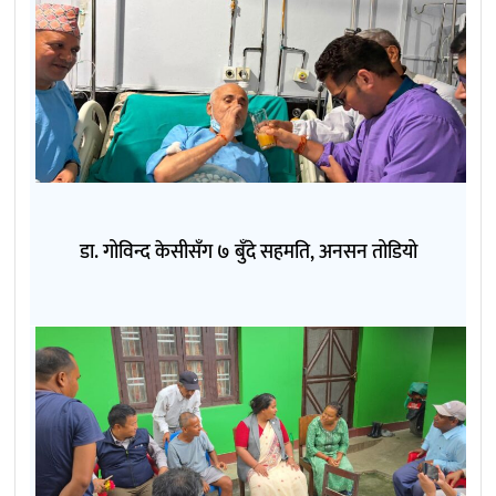
डा. गोविन्द केसीसँग ७ बुँदे सहमति, अनसन तोडियो