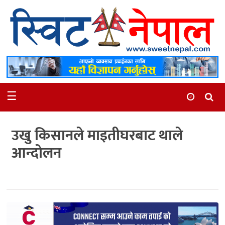
समाचार
स्थानीय
मनोरञ्जन
☰
स्वास्थ्य
खेलकुद
उखु किसानले माइतीघरबाट थाले
अन्तर्वार्ता
आन्दोलन
समाज
रोचक
भिडियो