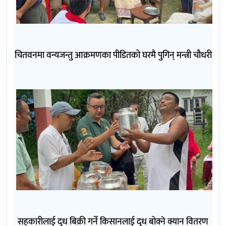
चितवनमा वन्यजन्तु आक्रमणका पीडितको घरमै पुगिन् मन्त्री चौधरी
सहकारीलाई दुध बिक्री गर्ने किसानलाई दुध बोक्ने क्यान वितरण