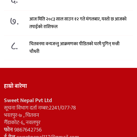
७.
आज मिति २०८३ साल साउन १२ गते मंगलबार, यस्तो छ आजको
तपाईको राशिफल
८.
चितवनमा वन्यजन्तु आक्रमणका पीडितको घरमै पुगिन् मन्त्री
चौधरी
हाम्रो बारेमा
Sweet Nepal Pvt Ltd
सूचना विभाग दर्ता नम्बर:2241/077-78
भरतपुर-७ , चितवन
गैँडाकोट-६, नवलपुर
फोन
9867642756