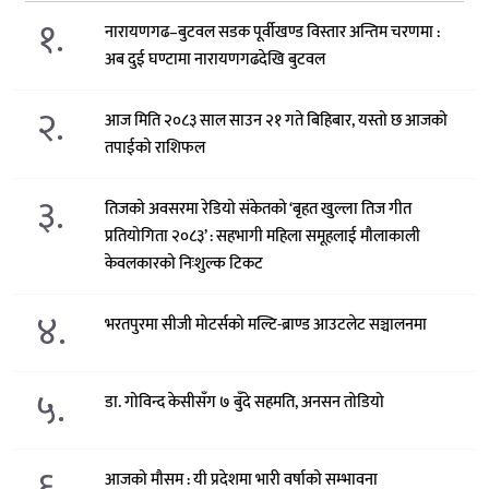
१.
नारायणगढ–बुटवल सडक पूर्वीखण्ड विस्तार अन्तिम चरणमा :
अब दुई घण्टामा नारायणगढदेखि बुटवल
२.
आज मिति २०८३ साल साउन २१ गते बिहिबार, यस्तो छ आजको
तपाईको राशिफल
३.
तिजको अवसरमा रेडियो संकेतको ‘बृहत खुल्ला तिज गीत
प्रतियोगिता २०८३’ : सहभागी महिला समूहलाई मौलाकाली
केवलकारको निःशुल्क टिकट
४.
भरतपुरमा सीजी मोटर्सको मल्टि-ब्राण्ड आउटलेट सञ्चालनमा
५.
डा. गोविन्द केसीसँग ७ बुँदे सहमति, अनसन तोडियो
६.
आजको मौसम : यी प्रदेशमा भारी वर्षाको सम्भावना