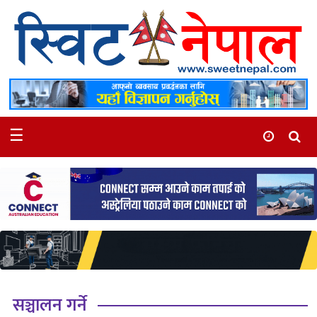
समाचार
स्थानीय
मनोरञ्जन
☰
स्वास्थ्य
खेलकुद
अन्तर्वार्ता
समाज
रोचक
भिडियो
सञ्चालन गर्ने