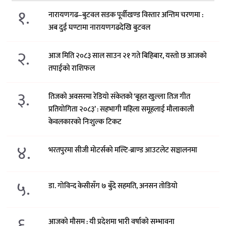
१.
नारायणगढ–बुटवल सडक पूर्वीखण्ड विस्तार अन्तिम चरणमा :
अब दुई घण्टामा नारायणगढदेखि बुटवल
२.
आज मिति २०८३ साल साउन २१ गते बिहिबार, यस्तो छ आजको
तपाईको राशिफल
३.
तिजको अवसरमा रेडियो संकेतको ‘बृहत खुल्ला तिज गीत
प्रतियोगिता २०८३’ : सहभागी महिला समूहलाई मौलाकाली
केवलकारको निःशुल्क टिकट
४.
भरतपुरमा सीजी मोटर्सको मल्टि-ब्राण्ड आउटलेट सञ्चालनमा
५.
डा. गोविन्द केसीसँग ७ बुँदे सहमति, अनसन तोडियो
६.
आजको मौसम : यी प्रदेशमा भारी वर्षाको सम्भावना