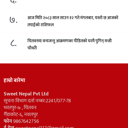
७.
आज मिति २०८३ साल साउन १२ गते मंगलबार, यस्तो छ आजको
तपाईको राशिफल
८.
चितवनमा वन्यजन्तु आक्रमणका पीडितको घरमै पुगिन् मन्त्री
चौधरी
हाम्रो बारेमा
Sweet Nepal Pvt Ltd
सूचना विभाग दर्ता नम्बर:2241/077-78
भरतपुर-७ , चितवन
गैँडाकोट-६, नवलपुर
फोन
9867642756