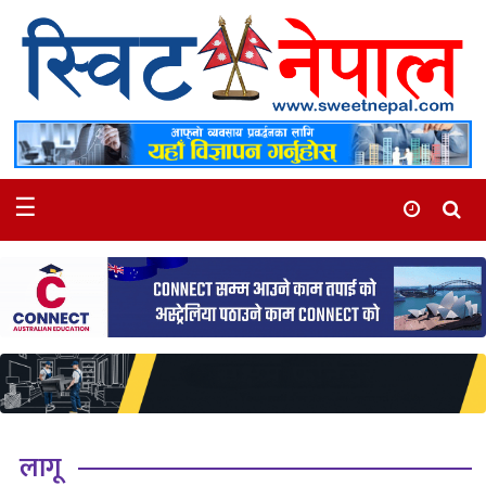
समाचार
स्थानीय
मनोरञ्जन
☰
स्वास्थ्य
खेलकुद
अन्तर्वार्ता
समाज
रोचक
भिडियो
लागू