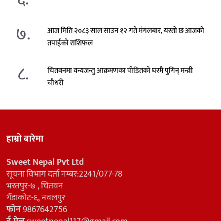
७.
आज मिति २०८३ साल साउन १२ गते मंगलबार, यस्तो छ आजको
तपाईको राशिफल
८.
चितवनमा वन्यजन्तु आक्रमणका पीडितको घरमै पुगिन् मन्त्री
चौधरी
हाम्रो बारेमा
Sweet Nepal Pvt Ltd
सूचना विभाग दर्ता नम्बर:2241/077-78
भरतपुर-७ , चितवन
गैँडाकोट-६, नवलपुर
फोन
9867642756