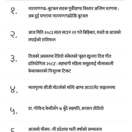
१.
नारायणगढ–बुटवल सडक पूर्वीखण्ड विस्तार अन्तिम चरणमा :
अब दुई घण्टामा नारायणगढदेखि बुटवल
२.
आज मिति २०८३ साल साउन २१ गते बिहिबार, यस्तो छ आजको
तपाईको राशिफल
३.
तिजको अवसरमा रेडियो संकेतको ‘बृहत खुल्ला तिज गीत
प्रतियोगिता २०८३’ : सहभागी महिला समूहलाई मौलाकाली
केवलकारको निःशुल्क टिकट
४.
भरतपुरमा सीजी मोटर्सको मल्टि-ब्राण्ड आउटलेट सञ्चालनमा
५.
डा. गोविन्द केसीसँग ७ बुँदे सहमति, अनसन तोडियो
६.
आजको मौसम : यी प्रदेशमा भारी वर्षाको सम्भावना