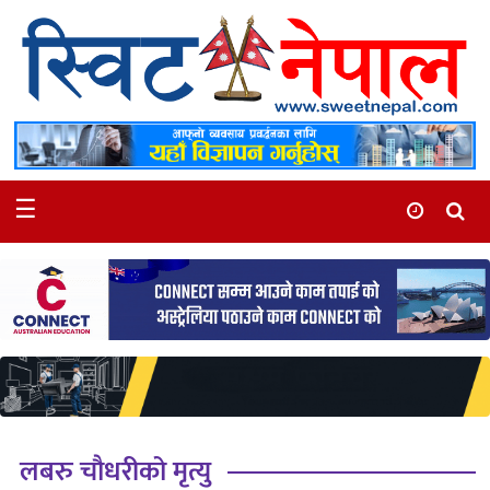
समाचार
स्थानीय
मनोरञ्जन
☰
स्वास्थ्य
खेलकुद
अन्तर्वार्ता
समाज
रोचक
भिडियो
लबरु चौधरीको मृत्यु