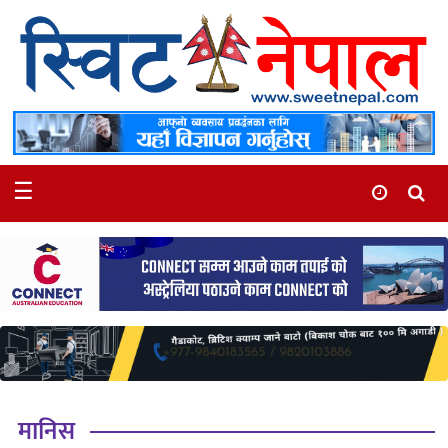
समाचार
स्थानीय
मनोरञ्जन
☰
स्वास्थ्य
खेलकुद
अन्तर्वार्ता
समाज
रोचक
भिडियो
मानिस