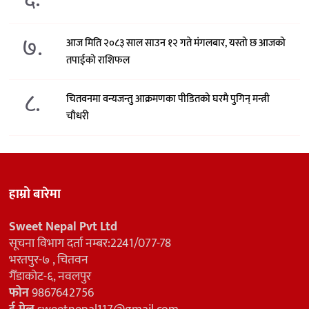
७.
आज मिति २०८३ साल साउन १२ गते मंगलबार, यस्तो छ आजको
तपाईको राशिफल
८.
चितवनमा वन्यजन्तु आक्रमणका पीडितको घरमै पुगिन् मन्त्री
चौधरी
हाम्रो बारेमा
Sweet Nepal Pvt Ltd
सूचना विभाग दर्ता नम्बर:2241/077-78
भरतपुर-७ , चितवन
गैँडाकोट-६, नवलपुर
फोन
9867642756