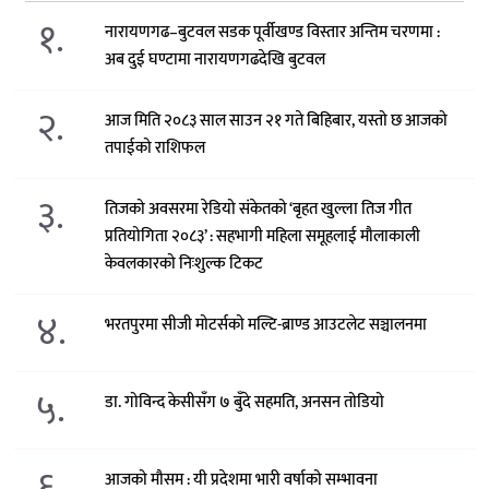
१.
नारायणगढ–बुटवल सडक पूर्वीखण्ड विस्तार अन्तिम चरणमा :
अब दुई घण्टामा नारायणगढदेखि बुटवल
२.
आज मिति २०८३ साल साउन २१ गते बिहिबार, यस्तो छ आजको
तपाईको राशिफल
३.
तिजको अवसरमा रेडियो संकेतको ‘बृहत खुल्ला तिज गीत
प्रतियोगिता २०८३’ : सहभागी महिला समूहलाई मौलाकाली
केवलकारको निःशुल्क टिकट
४.
भरतपुरमा सीजी मोटर्सको मल्टि-ब्राण्ड आउटलेट सञ्चालनमा
५.
डा. गोविन्द केसीसँग ७ बुँदे सहमति, अनसन तोडियो
६.
आजको मौसम : यी प्रदेशमा भारी वर्षाको सम्भावना