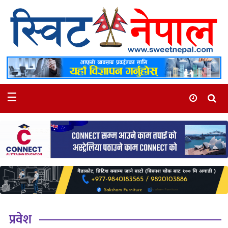
समाचार
स्थानीय
मनोरञ्जन
☰
स्वास्थ्य
खेलकुद
अन्तर्वार्ता
समाज
रोचक
भिडियो
प्रवेश