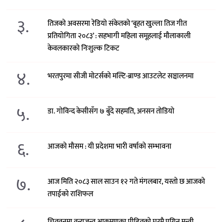
३.
तिजको अवसरमा रेडियो संकेतको ‘बृहत खुल्ला तिज गीत
प्रतियोगिता २०८३’ : सहभागी महिला समूहलाई मौलाकाली
केवलकारको निःशुल्क टिकट
४.
भरतपुरमा सीजी मोटर्सको मल्टि-ब्राण्ड आउटलेट सञ्चालनमा
५.
डा. गोविन्द केसीसँग ७ बुँदे सहमति, अनसन तोडियो
६.
आजको मौसम : यी प्रदेशमा भारी वर्षाको सम्भावना
७.
आज मिति २०८३ साल साउन १२ गते मंगलबार, यस्तो छ आजको
तपाईको राशिफल
चितवनमा वन्यजन्तु आक्रमणका पीडितको घरमै पुगिन् मन्त्री