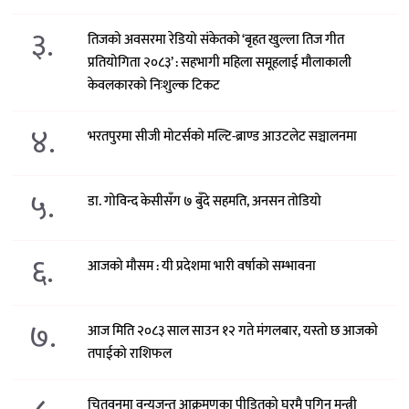
३.
तिजको अवसरमा रेडियो संकेतको ‘बृहत खुल्ला तिज गीत
प्रतियोगिता २०८३’ : सहभागी महिला समूहलाई मौलाकाली
केवलकारको निःशुल्क टिकट
४.
भरतपुरमा सीजी मोटर्सको मल्टि-ब्राण्ड आउटलेट सञ्चालनमा
५.
डा. गोविन्द केसीसँग ७ बुँदे सहमति, अनसन तोडियो
६.
आजको मौसम : यी प्रदेशमा भारी वर्षाको सम्भावना
७.
आज मिति २०८३ साल साउन १२ गते मंगलबार, यस्तो छ आजको
तपाईको राशिफल
चितवनमा वन्यजन्तु आक्रमणका पीडितको घरमै पुगिन् मन्त्री