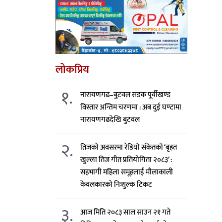
लोकप्रिय
१.
नारायणगढ–बुटवल सडक पूर्वीखण्ड
विस्तार अन्तिम चरणमा : अब दुई घण्टामा
नारायणगढदेखि बुटवल
२.
तिजको अवसरमा रेडियो संकेतको ‘बृहत
खुल्ला तिज गीत प्रतियोगिता २०८३’ :
सहभागी महिला समूहलाई मौलाकाली
केवलकारको निःशुल्क टिकट
३.
आज मिति २०८३ साल साउन २१ गते