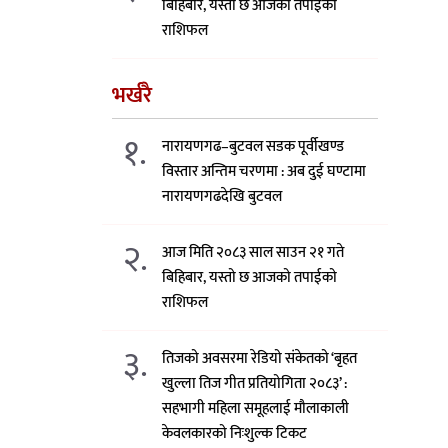
बिहिबार, यस्तो छ आजको तपाईको
राशिफल
भर्खरै
१.
नारायणगढ–बुटवल सडक पूर्वीखण्ड
विस्तार अन्तिम चरणमा : अब दुई घण्टामा
नारायणगढदेखि बुटवल
२.
आज मिति २०८३ साल साउन २१ गते
बिहिबार, यस्तो छ आजको तपाईको
राशिफल
३.
तिजको अवसरमा रेडियो संकेतको ‘बृहत
खुल्ला तिज गीत प्रतियोगिता २०८३’ :
सहभागी महिला समूहलाई मौलाकाली
केवलकारको निःशुल्क टिकट