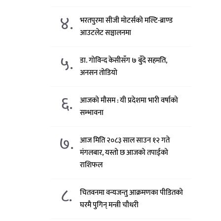
४.
भरतपुरमा सीजी मोटर्सको मल्टि-ब्राण्ड
आउटलेट सञ्चालनमा
५.
डा. गोविन्द केसीसँग ७ बुँदे सहमति,
अनसन तोडियो
६.
आजको मौसम : यी प्रदेशमा भारी वर्षाको
सम्भावना
७.
आज मिति २०८३ साल साउन १२ गते
मंगलबार, यस्तो छ आजको तपाईको
राशिफल
८.
चितवनमा वन्यजन्तु आक्रमणका पीडितको
घरमै पुगिन् मन्त्री चौधरी