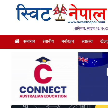
समाचार
स्थानीय
शनिबार, साउन २३, २०८
मनोरञ्जन
समाचार
स्थानीय
मनोरञ्जन
स्वास्थ्य
खेल
स्वास्थ्य
खेलकुद
अन्तर्वार्ता
समाज
रोचक
भिडियो