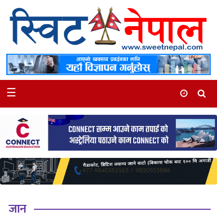
समाचार
स्थानीय
मनोरञ्जन
☰
स्वास्थ्य
खेलकुद
अन्तर्वार्ता
समाज
रोचक
भिडियो
जान