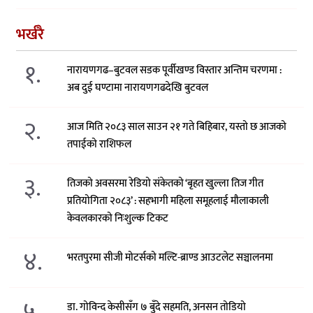
भर्खरै
१.
नारायणगढ–बुटवल सडक पूर्वीखण्ड विस्तार अन्तिम चरणमा :
अब दुई घण्टामा नारायणगढदेखि बुटवल
२.
आज मिति २०८३ साल साउन २१ गते बिहिबार, यस्तो छ आजको
तपाईको राशिफल
३.
तिजको अवसरमा रेडियो संकेतको ‘बृहत खुल्ला तिज गीत
प्रतियोगिता २०८३’ : सहभागी महिला समूहलाई मौलाकाली
केवलकारको निःशुल्क टिकट
४.
भरतपुरमा सीजी मोटर्सको मल्टि-ब्राण्ड आउटलेट सञ्चालनमा
५.
डा. गोविन्द केसीसँग ७ बुँदे सहमति, अनसन तोडियो